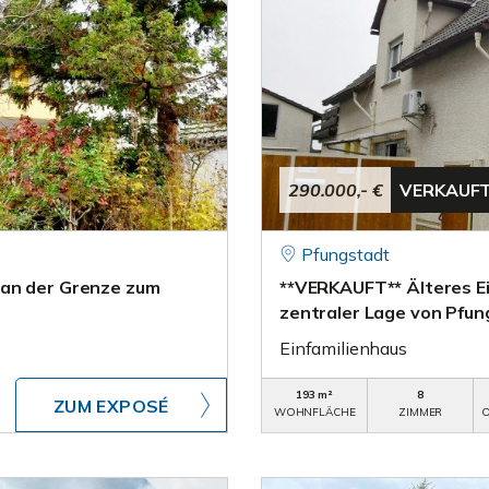
290.000,- €
VERKAUF
Pfungstadt
 an der Grenze zum
**VERKAUFT** Älteres Ei
zentraler Lage von Pfun
Einfamilienhaus
193 m²
8
ZUM EXPOSÉ
WOHNFLÄCHE
ZIMMER
O