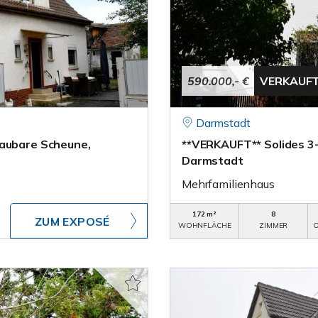
590.000,- €
VERKAUF
Darmstadt
baubare Scheune,
**VERKAUFT** Solides 3-
Darmstadt
Mehrfamilienhaus
172 m²
8
ZUM EXPOSÉ
WOHNFLÄCHE
ZIMMER
O