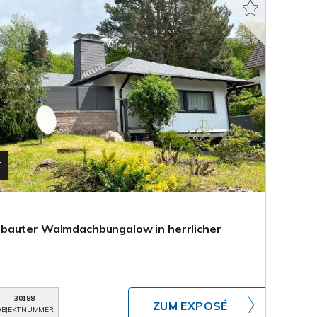
T
bauter Walmdachbungalow in herrlicher
30188
ZUM EXPOSÉ
BJEKTNUMMER