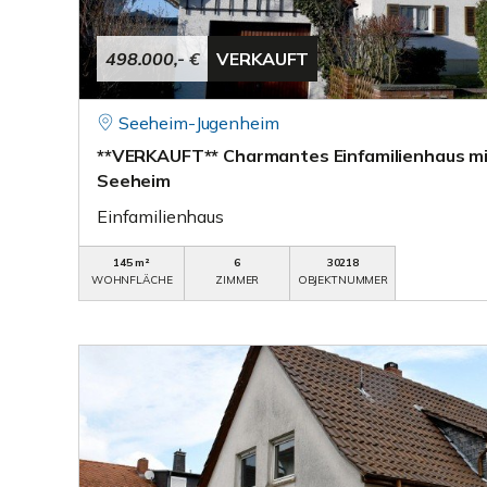
498.000,- €
VERKAUFT
Seeheim-Jugenheim
**VERKAUFT** Charmantes Einfamilienhaus mi
Seeheim
Einfamilienhaus
145 m²
6
30218
WOHNFLÄCHE
ZIMMER
OBJEKTNUMMER