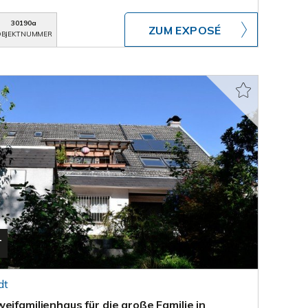
30190a
ZUM EXPOSÉ
BJEKTNUMMER
T
dt
eifamilienhaus für die große Familie in