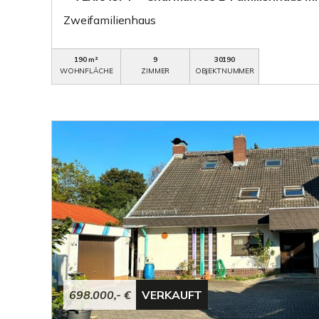
Zweifamilienhaus
190 m²
9
30190
WOHNFLÄCHE
ZIMMER
OBJEKTNUMMER
698.000,- €
VERKAUFT