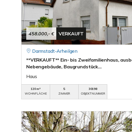
458.000,- €
VERKAUFT
Darmstadt-Arheilgen
**VERKAUFT** Ein- bis Zweifamilienhaus, aus
Nebengebäude, Baugrundstück...
Haus
120 m²
5
30198
WOHNFLÄCHE
ZIMMER
OBJEKTNUMMER