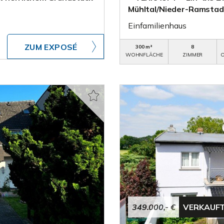
Mühltal/Nieder-Ramstad
Einfamilienhaus
ZUM EXPOSÉ
300 m²
8
WOHNFLÄCHE
ZIMMER
O
349.000,- €
VERKAUF