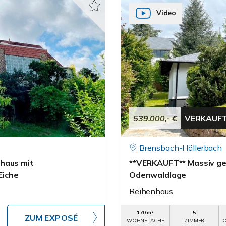
Video
539.000,- €
VERKAUF
Brensbach-Höllerbach
haus mit
**VERKAUFT** Massiv ge
Eiche
Odenwaldlage
Reihenhaus
170 m²
5
ZUM EXPOSÉ
WOHNFLÄCHE
ZIMMER
O