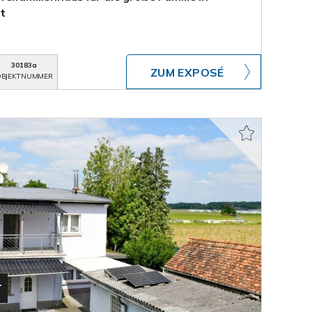
t
30183a
ZUM EXPOSÉ
BJEKTNUMMER
T