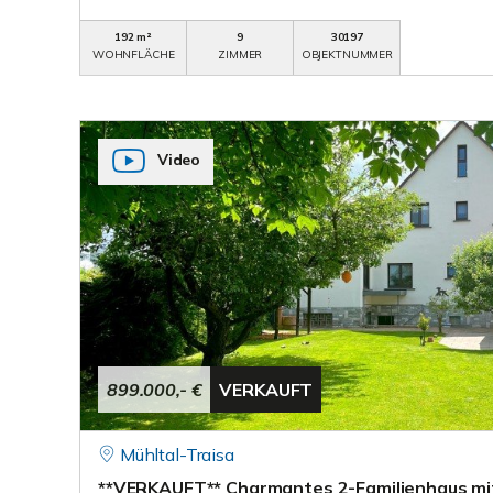
192 m²
9
30197
WOHNFLÄCHE
ZIMMER
OBJEKTNUMMER
Video
899.000,- €
VERKAUFT
Mühltal-Traisa
**VERKAUFT** Charmantes 2-Familienhaus mit