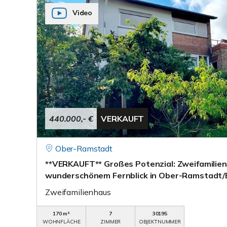
Video
440.000,- €
VERKAUFT
Ober-Ramstadt
**VERKAUFT** Großes Potenzial: Zweifamilien
wunderschönem Fernblick in Ober-Ramstadt/
Zweifamilienhaus
170 m²
7
30195
WOHNFLÄCHE
ZIMMER
OBJEKTNUMMER