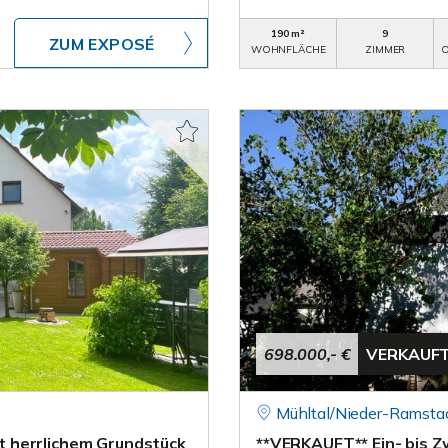
190 m²
9
ZUM EXPOSÉ
WOHNFLÄCHE
ZIMMER
O
698.000,- €
VERKAUF
Mühltal/Nieder-Ramsta
 herrlichem Grundstück
**VERKAUFT** Ein- bis Zw