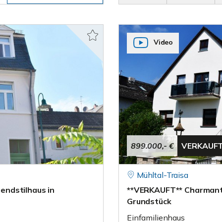
Video
899.000,- €
VERKAUF
Mühltal-Traisa
ndstilhaus in
**VERKAUFT** Charmantes
Grundstück
Einfamilienhaus