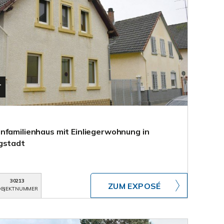
T
nfamilienhaus mit Einliegerwohnung in
gstadt
30213
ZUM EXPOSÉ
BJEKTNUMMER