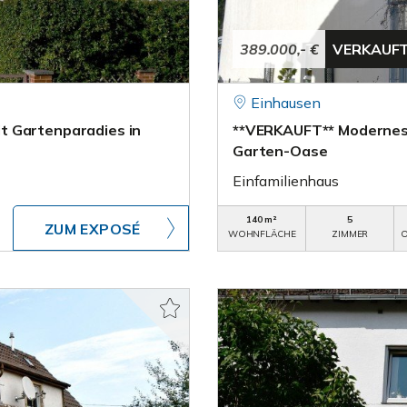
389.000,- €
VERKAUF
Einhausen
t Gartenparadies in
**VERKAUFT** Modernes 
Garten-Oase
Einfamilienhaus
140 m²
5
ZUM EXPOSÉ
WOHNFLÄCHE
ZIMMER
O