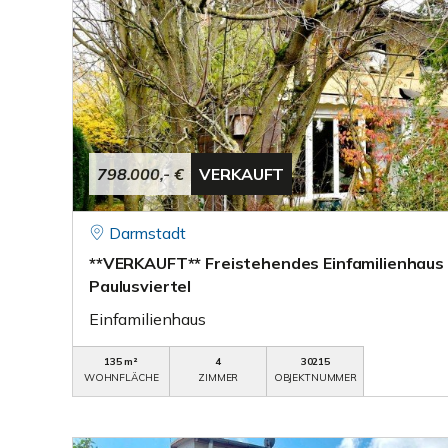
798.000,- €
VERKAUFT
Darmstadt
**VERKAUFT** Freistehendes Einfamilienhaus
Paulusviertel
Einfamilienhaus
135 m²
4
30215
WOHNFLÄCHE
ZIMMER
OBJEKTNUMMER