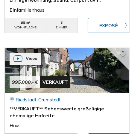
Einliegerwohnung, Sauna, Carport uvm.
Einfamilienhaus
155 m²
5
WOHNFLÄCHE
ZIMMER
Video
995.000,- €
VERKAUFT
Riedstadt-Crumstadt
**VERKAUFT** Sehenswerte großzügige
ehemalige Hofreite
Haus