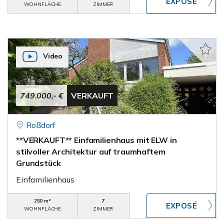
WOHNFLÄCHE
ZIMMER
Video
749.000,- €
VERKAUFT
Roßdorf
**VERKAUFT** Einfamilienhaus mit ELW in
stilvoller Architektur auf traumhaftem
Grundstück
Einfamilienhaus
250 m²
7
WOHNFLÄCHE
ZIMMER