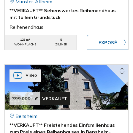
Münster-Altheim
**VERKAUFT** Sehenswertes Reihenendhaus
mit tollem Grundstück
Reihenendhaus
125 m²
5
WOHNFLÄCHE
ZIMMER
Video
399.000,- €
VERKAUFT
Bensheim
**VERKAUFT** Freistehendes Einfamilienhaus
zum Preis eines Reihenhauses in Bensheim-