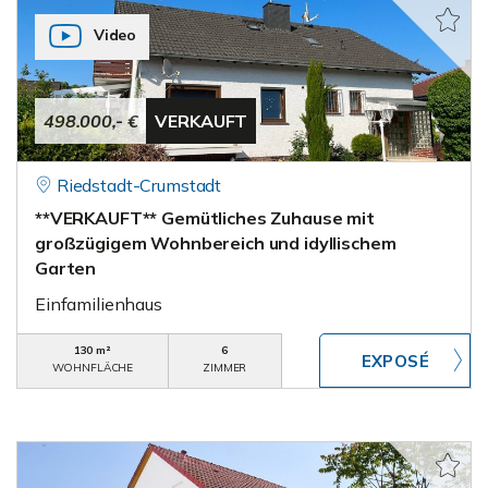
Video
498.000,- €
VERKAUFT
Riedstadt-Crumstadt
**VERKAUFT** Gemütliches Zuhause mit
großzügigem Wohnbereich und idyllischem
Garten
Einfamilienhaus
130 m²
6
WOHNFLÄCHE
ZIMMER