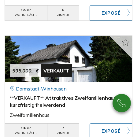
125 m²
6
WOHNFLÄCHE
ZIMMER
595.000,- €
VERKAUFT
Darmstadt-Wixhausen
**VERKAUFT** Attraktives Zweifamilienhaus,
kurzfristig freiwerdend
Zweifamilienhaus
186 m²
7
WOHNFLÄCHE
ZIMMER