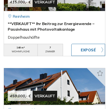
415.000,- €
VERKAUFT
Reinheim
**VERKAUFT** Ihr Beitrag zur Energiewende –
Passivhaus mit Photovoltaikanlage
Doppelhaushälfte
148 m²
7
WOHNFLÄCHE
ZIMMER
459.000,- €
VERKAUFT