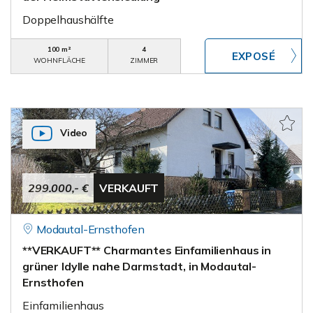
Doppelhaushälfte
100 m²
4
WOHNFLÄCHE
ZIMMER
Video
299.000,- €
VERKAUFT
Modautal-Ernsthofen
**VERKAUFT** Charmantes Einfamilienhaus in
grüner Idylle nahe Darmstadt, in Modautal-
Ernsthofen
Einfamilienhaus