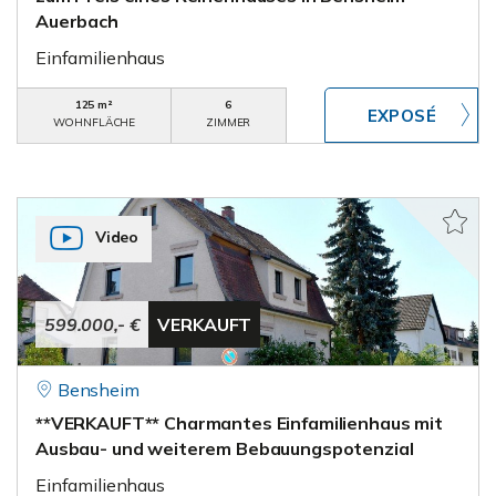
Auerbach
Einfamilienhaus
125 m²
6
WOHNFLÄCHE
ZIMMER
Video
599.000,- €
VERKAUFT
Bensheim
**VERKAUFT** Charmantes Einfamilienhaus mit
Ausbau- und weiterem Bebauungspotenzial
Einfamilienhaus