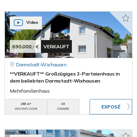
Video
690.000,- €
VERKAUFT
Darmstadt-Wixhausen
**VERKAUFT** Großzügiges 3-Parteienhaus in
dem beliebten Darmstadt-Wixhausen
Mehrfamilienhaus
283 m²
10
WOHNFLÄCHE
ZIMMER