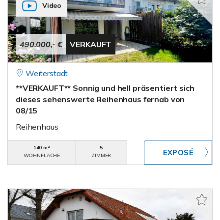
Video
490.000,- €
VERKAUFT
Weiterstadt
**VERKAUFT** Sonnig und hell präsentiert sich
dieses sehenswerte Reihenhaus fernab von
08/15
Reihenhaus
140 m²
5
WOHNFLÄCHE
ZIMMER