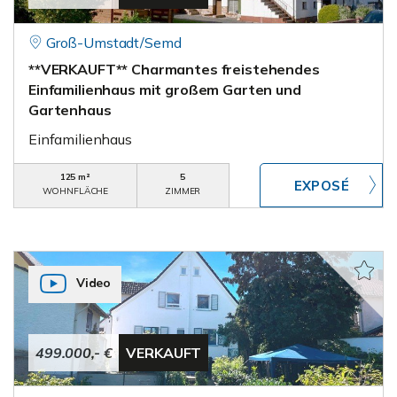
Groß-Umstadt/Semd
**VERKAUFT** Charmantes freistehendes
Einfamilienhaus mit großem Garten und
Gartenhaus
Einfamilienhaus
125 m²
5
WOHNFLÄCHE
ZIMMER
Video
499.000,- €
VERKAUFT