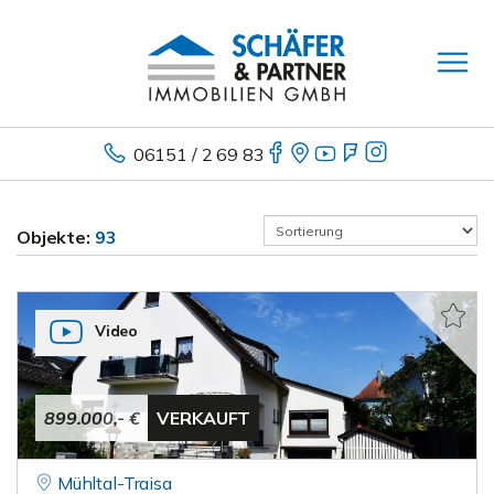
06151 / 2 69 83
Objekte:
93
Video
899.000,- €
VERKAUFT
Mühltal-Traisa