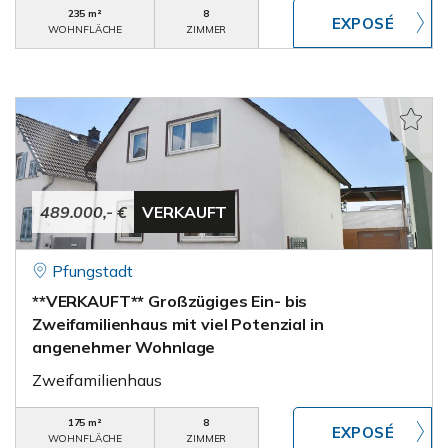
235 m²
8
WOHNFLÄCHE
ZIMMER
489.000,- €
VERKAUFT
Pfungstadt
**VERKAUFT** Großzügiges Ein- bis
Zweifamilienhaus mit viel Potenzial in
angenehmer Wohnlage
Zweifamilienhaus
175 m²
8
WOHNFLÄCHE
ZIMMER