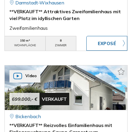
Darmstadt-Wixhausen
**VERKAUFT** Attraktives Zweifamilienhaus mit
viel Platz im idyllischen Garten
Zweifamilienhaus
150 m²
8
WOHNFLÄCHE
ZIMMER
Video
699.000,- €
VERKAUFT
Bickenbach
**VERKAUFT** Reizvolles Einfamilienhaus mit