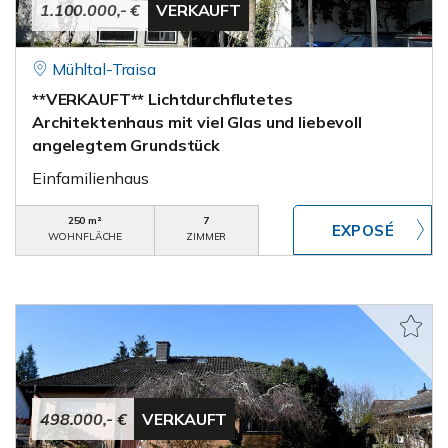
1.100.000,- €
VERKAUFT
Mühltal-Traisa
**VERKAUFT** Lichtdurchflutetes
Architektenhaus mit viel Glas und liebevoll
angelegtem Grundstück
Einfamilienhaus
250 m²
7
WOHNFLÄCHE
ZIMMER
498.000,- €
VERKAUFT