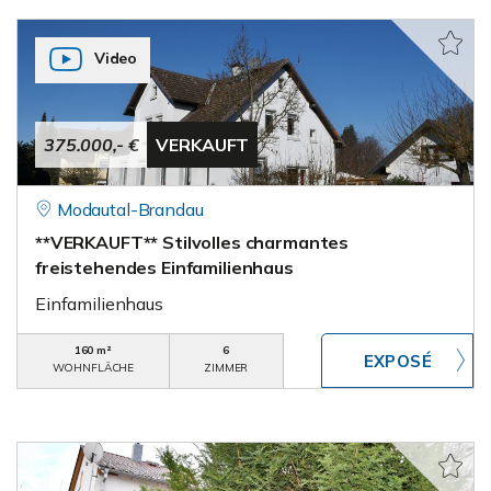
Video
375.000,- €
VERKAUFT
Modautal-Brandau
**VERKAUFT** Stilvolles charmantes
freistehendes Einfamilienhaus
Einfamilienhaus
160 m²
6
WOHNFLÄCHE
ZIMMER