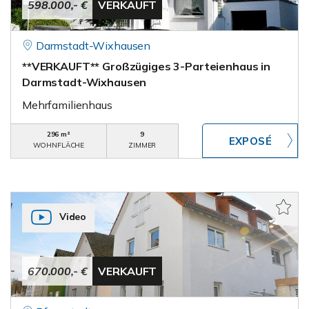
598.000,- €
VERKAUFT
Darmstadt-Wixhausen
**VERKAUFT** Großzügiges 3-Parteienhaus in
Darmstadt-Wixhausen
Mehrfamilienhaus
296 m²
9
WOHNFLÄCHE
ZIMMER
Video
670.000,- €
VERKAUFT