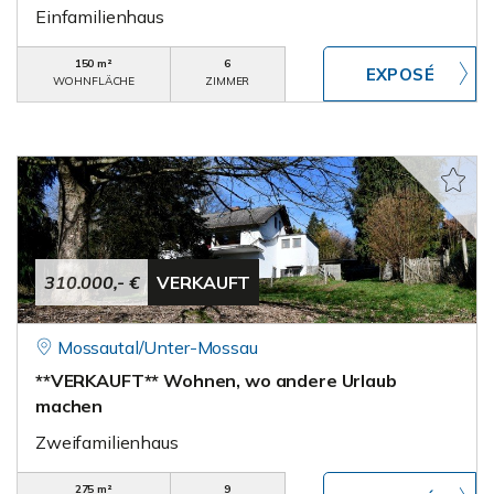
Einfamilienhaus
150 m²
6
WOHNFLÄCHE
ZIMMER
310.000,- €
VERKAUFT
Mossautal/Unter-Mossau
**VERKAUFT** Wohnen, wo andere Urlaub
machen
Zweifamilienhaus
275 m²
9