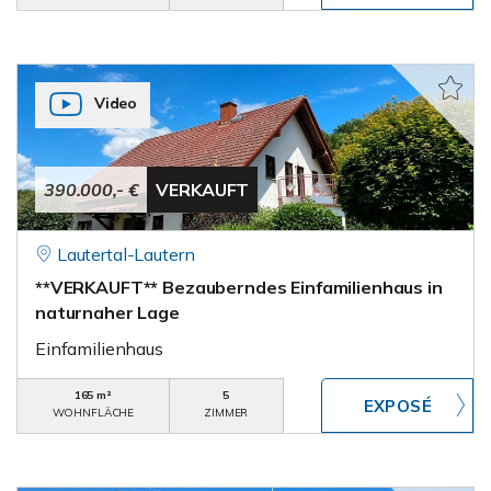
Video
390.000,- €
VERKAUFT
Lautertal-Lautern
**VERKAUFT** Bezauberndes Einfamilienhaus in
naturnaher Lage
Einfamilienhaus
165 m²
5
WOHNFLÄCHE
ZIMMER