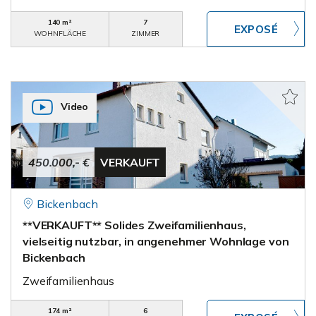
140 m²
7
WOHNFLÄCHE
ZIMMER
Video
450.000,- €
VERKAUFT
Bickenbach
**VERKAUFT** Solides Zweifamilienhaus,
vielseitig nutzbar, in angenehmer Wohnlage von
Bickenbach
Zweifamilienhaus
174 m²
6