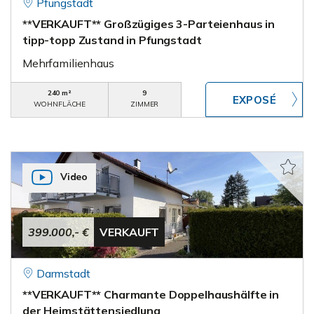
Pfungstadt
**VERKAUFT** Großzügiges 3-Parteienhaus in
tipp-topp Zustand in Pfungstadt
Mehrfamilienhaus
240 m²
9
WOHNFLÄCHE
ZIMMER
Video
399.000,- €
VERKAUFT
Darmstadt
**VERKAUFT** Charmante Doppelhaushälfte in
der Heimstättensiedlung