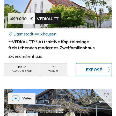
499.000,- €
VERKAUFT
Darmstadt-Wixhausen
**VERKAUFT** Attraktive Kapitalanlage –
freistehendes modernes Zweifamilienhaus
Zweifamilienhaus
130 m²
6
WOHNFLÄCHE
ZIMMER
Video