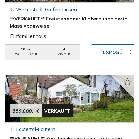
Weiterstadt-Gräfenhausen
**VERKAUFT** Freistehender Klinkerbungalow in
Massivbauweise
Einfamilienhaus
100 m²
4
WOHNFLÄCHE
ZIMMER
389.000,- €
VERKAUFT
Lautertal-Lautern
**VERKAUFT** Zweifamilienhaus mit sonnigem