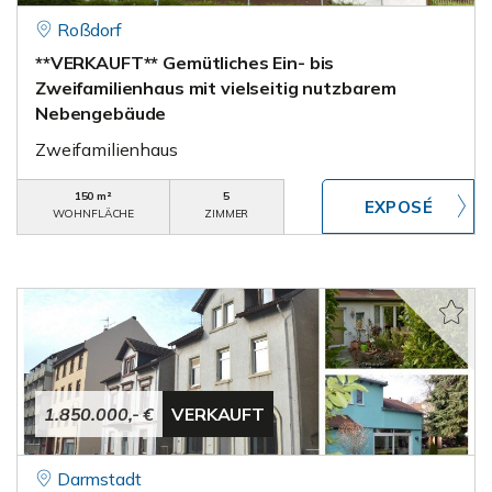
Roßdorf
**VERKAUFT** Gemütliches Ein- bis
Zweifamilienhaus mit vielseitig nutzbarem
Nebengebäude
Zweifamilienhaus
150 m²
5
WOHNFLÄCHE
ZIMMER
1.850.000,- €
VERKAUFT
Darmstadt