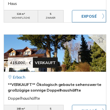
Haus
124 m²
5
WOHNFLÄCHE
ZIMMER
415.000,- €
VERKAUFT
Erbach
**VERKAUFT** Ökologisch gebaute sehenswerte
großzügige sonnige Doppelhaushälfte
Doppelhaushälfte
160 m²
5