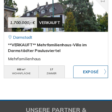
1.700.000,- €
VERKAUFT
Darmstadt
**VERKAUFT** Mehrfamilienhaus-Villa im
Darmstädter Paulusviertel
Mehrfamilienhaus
600 m²
17
WOHNFLÄCHE
ZIMMER
UNSERE PARTNER &