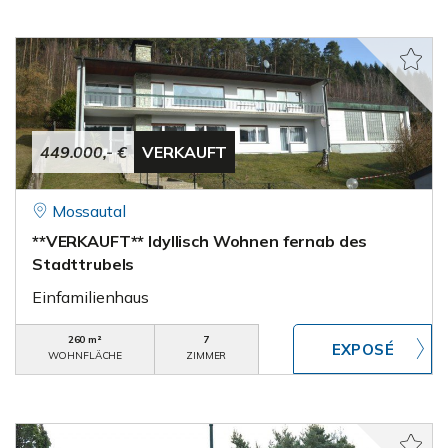
449.000,- €
VERKAUFT
Mossautal
**VERKAUFT** Idyllisch Wohnen fernab des
Stadttrubels
Einfamilienhaus
260 m²
7
WOHNFLÄCHE
ZIMMER