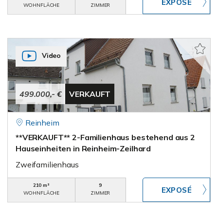
WOHNFLÄCHE
ZIMMER
Video
499.000,- €
VERKAUFT
Reinheim
**VERKAUFT** 2-Familienhaus bestehend aus 2
Hauseinheiten in Reinheim-Zeilhard
Zweifamilienhaus
210 m²
9
WOHNFLÄCHE
ZIMMER