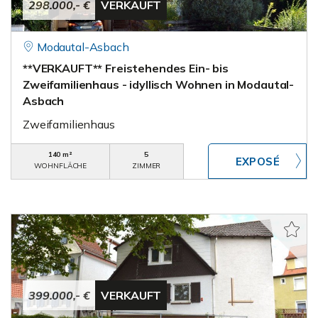
298.000,- €
VERKAUFT
Modautal-Asbach
**VERKAUFT** Freistehendes Ein- bis
Zweifamilienhaus - idyllisch Wohnen in Modautal-
Asbach
Zweifamilienhaus
140 m²
5
WOHNFLÄCHE
ZIMMER
399.000,- €
VERKAUFT