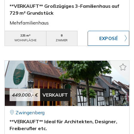
**VERKAUFT** Großzügiges 3-Familienhaus auf
729 m² Grundstück
Mehrfamilienhaus
225 m²
8
WOHNFLÄCHE
ZIMMER
449.000,- €
VERKAUFT
Zwingenberg
**VERKAUFT** Ideal für Architekten, Designer,
Freiberufler etc.