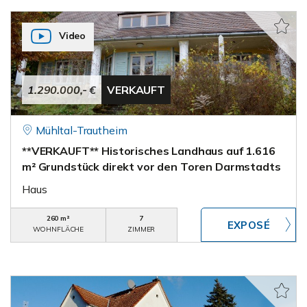
Video
1.290.000,- €
VERKAUFT
Mühltal-Trautheim
**VERKAUFT** Historisches Landhaus auf 1.616
m² Grundstück direkt vor den Toren Darmstadts
Haus
260 m²
7
WOHNFLÄCHE
ZIMMER