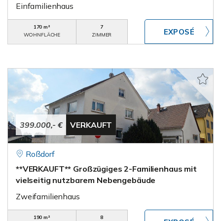
Einfamilienhaus
170 m²
7
WOHNFLÄCHE
ZIMMER
399.000,- €
VERKAUFT
Roßdorf
**VERKAUFT** Großzügiges 2-Familienhaus mit
vielseitig nutzbarem Nebengebäude
Zweifamilienhaus
190 m²
8