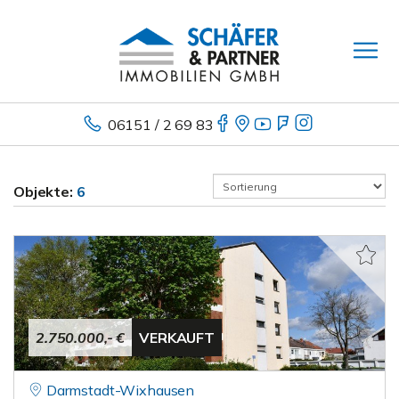
06151 / 2 69 83
Objekte:
6
2.750.000,- €
VERKAUFT
Darmstadt-Wixhausen