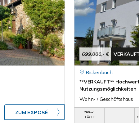
699.000,- €
VERKAUF
Bickenbach
**VERKAUFT** Hochwerti
Nutzungsmöglichkeiten
Wohn- / Geschäftshaus
ZUM EXPOSÉ
260 m²
FLÄCHE
O