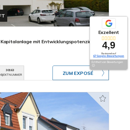
FT
Exzellent
Kapitalanlage mit Entwicklungspotenzial in
4,9
Basierend auf
67 Google-Bewertungen
Echtheit von Bewertungen
30163
ZUM EXPOSÉ
BJEKTNUMMER