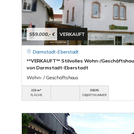
559.000,- €
VERKAUFT
Darmstadt-Eberstadt
**VERKAUFT** Stilvolles Wohn-/Geschäftshaus
von Darmstadt-Eberstadt
Wohn- / Geschäftshaus
223 m²
30135
FLÄCHE
OBJEKTNUMMER