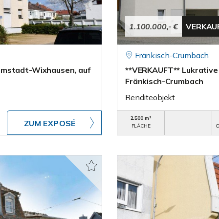
1.100.000,- €
VERKAU
Fränkisch-Crumbach
rmstadt-Wixhausen, auf
**VERKAUFT** Lukrative 
Fränkisch-Crumbach
Renditeobjekt
2.500 m²
ZUM EXPOSÉ
FLÄCHE
O