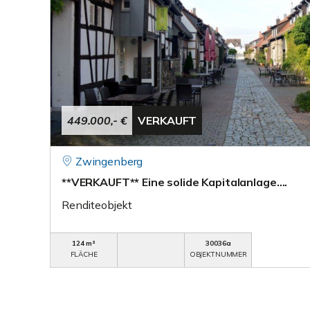
449.000,- €
VERKAUFT
Zwingenberg
**VERKAUFT** Eine solide Kapitalanlage….
Renditeobjekt
124 m²
30036a
FLÄCHE
OBJEKTNUMMER