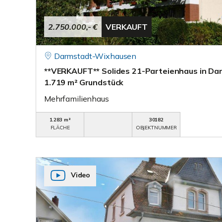
2.750.000,- €
VERKAUFT
Darmstadt-Wixhausen
**VERKAUFT** Solides 21-Parteienhaus in Da
1.719 m² Grundstück
Mehrfamilienhaus
1.283 m²
30182
FLÄCHE
OBJEKTNUMMER
Video