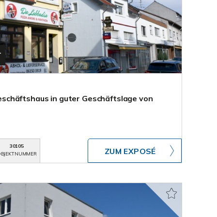
T
chäftshaus in guter Geschäftslage von
30105
ZUM EXPOSÉ
BJEKTNUMMER