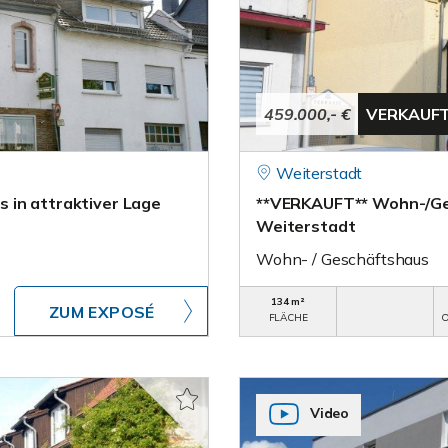
459.000,- €
VERKAUF
Weiterstadt
 in attraktiver Lage
**VERKAUFT** Wohn-/Ges
Weiterstadt
Wohn- / Geschäftshaus
134 m²
ZUM EXPOSÉ
FLÄCHE
O
Video