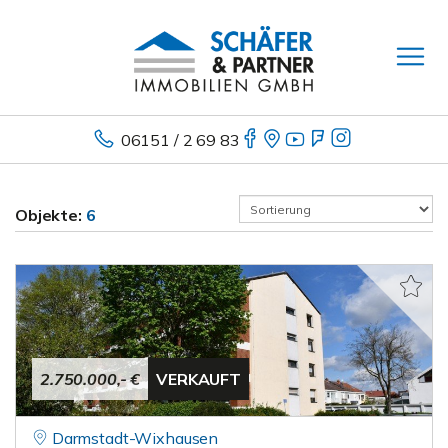
06151 / 2 69 83
Objekte:
6
2.750.000,- €
VERKAUFT
Darmstadt-Wixhausen