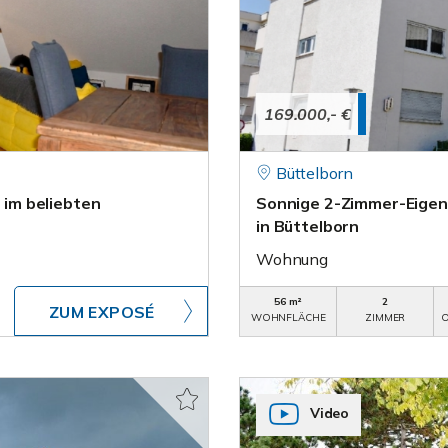
169.000,- €
Büttelborn
im beliebten
Sonnige 2-Zimmer-Eigen
in Büttelborn
Wohnung
56 m²
2
ZUM EXPOSÉ
WOHNFLÄCHE
ZIMMER
O
Video