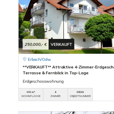
250.000,- €
VERKAUFT
Erbach/Odw.
**VERKAUFT** Attraktive 4-Zimmer-Erdgesch
Terrasse & Fernblick in Top-Lage
Erdgeschosswohnung
101 m²
4
30241
WOHNFLÄCHE
ZIMMER
OBJEKTNUMMER