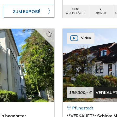
74 m²
3
ZUM EXPOSÉ
WOHNFLÄCHE
ZIMMER
O
Video
199.000,- €
VERKAUF
Pfungstadt
in begehrter
**VERKAUFT** Schicke 