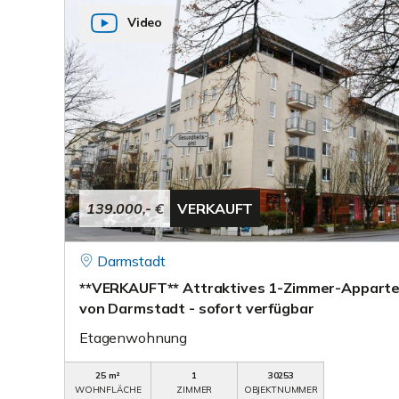
Video
139.000,- €
VERKAUFT
Darmstadt
**VERKAUFT** Attraktives 1-Zimmer-Apparte
von Darmstadt - sofort verfügbar
Etagenwohnung
25 m²
1
30253
WOHNFLÄCHE
ZIMMER
OBJEKTNUMMER