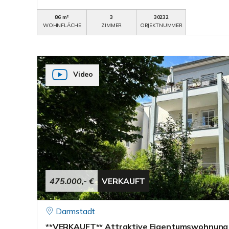
86 m²
3
30232
WOHNFLÄCHE
ZIMMER
OBJEKTNUMMER
Video
475.000,- €
VERKAUFT
Darmstadt
**VERKAUFT** Attraktive Eigentumswohnung 