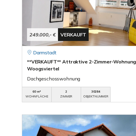
249.000,- €
VERKAUFT
Darmstadt
**VERKAUFT** Attraktive 2-Zimmer-Wohnung 
Woogsviertel
Dachgeschosswohnung
60 m²
2
30284
WOHNFLÄCHE
ZIMMER
OBJEKTNUMMER