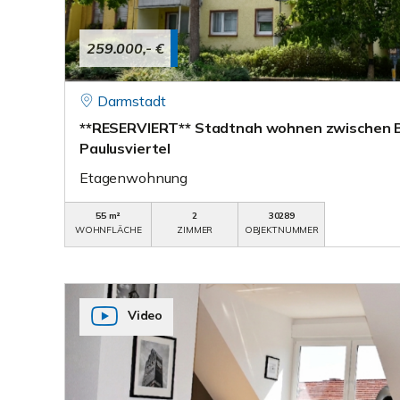
259.000,- €
Darmstadt
**RESERVIERT** Stadtnah wohnen zwischen 
Paulusviertel
Etagenwohnung
55 m²
2
30289
WOHNFLÄCHE
ZIMMER
OBJEKTNUMMER
Video