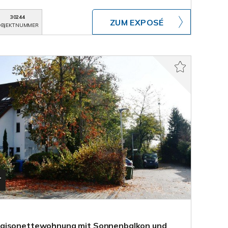
30244
ZUM EXPOSÉ
BJEKTNUMMER
T
Maisonettewohnung mit Sonnenbalkon und