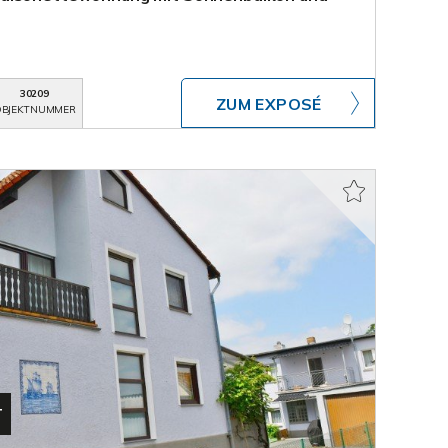
30209
ZUM EXPOSÉ
BJEKTNUMMER
T