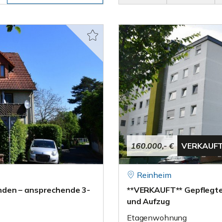
160.000,- €
VERKAUF
Reinheim
nden – ansprechende 3-
**VERKAUFT** Gepflegt
und Aufzug
Etagenwohnung