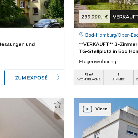
239.000,- €
VERKAUF
Bad-Homburg/Ober-Es
Bessungen und
**VERKAUFT** 3-Zimmer
TG-Stellplatz in Bad H
Etagenwohnung
72 m²
3
ZUM EXPOSÉ
WOHNFLÄCHE
ZIMMER
O
Video