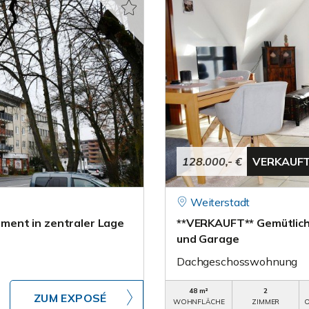
128.000,- €
VERKAUF
Weiterstadt
ment in zentraler Lage
**VERKAUFT** Gemütlic
und Garage
Dachgeschosswohnung
48 m²
2
ZUM EXPOSÉ
WOHNFLÄCHE
ZIMMER
O