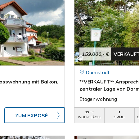
159.000,- €
VERKAUF
Darmstadt
osswohnung mit Balkon,
**VERKAUFT** Ansprech
zentraler Lage von Dar
Etagenwohnung
39 m²
1
ZUM EXPOSÉ
WOHNFLÄCHE
ZIMMER
O