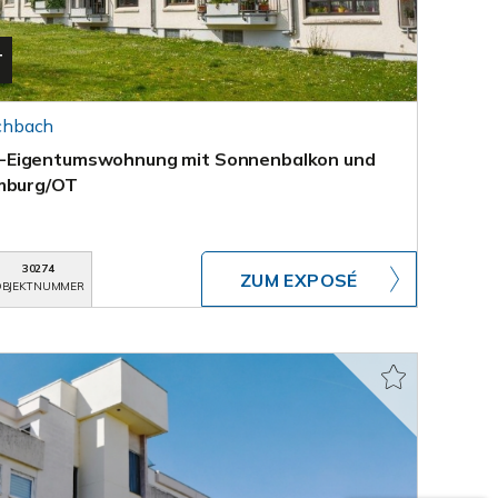
T
chbach
-Eigentumswohnung mit Sonnenbalkon und
omburg/OT
30274
ZUM EXPOSÉ
BJEKTNUMMER