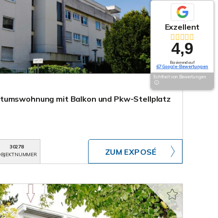
Exzellent
4,9
Basierend auf
67 Google-Bewertungen
Echtheit von Bewertungen
tumswohnung mit Balkon und Pkw-Stellplatz
30278
ZUM EXPOSÉ
BJEKTNUMMER