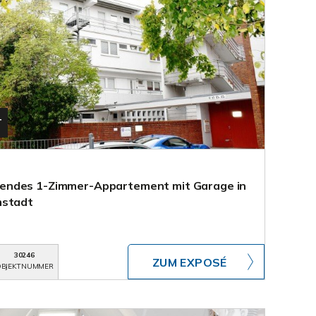
T
endes 1-Zimmer-Appartement mit Garage in
mstadt
30246
ZUM EXPOSÉ
BJEKTNUMMER