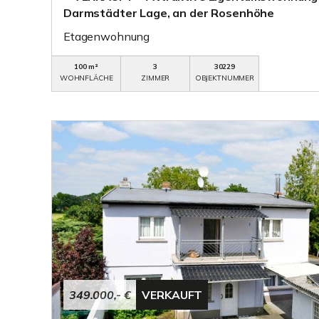
Darmstädter Lage, an der Rosenhöhe
Etagenwohnung
100 m²
3
30229
WOHNFLÄCHE
ZIMMER
OBJEKTNUMMER
349.000,- €
VERKAUFT