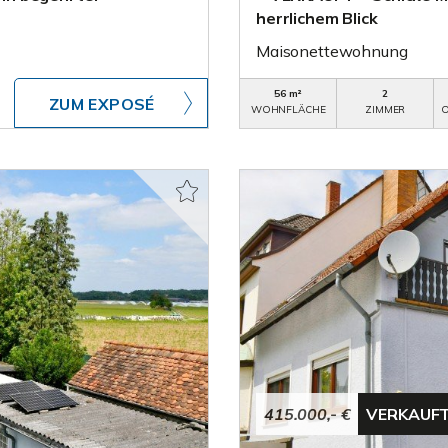
herrlichem Blick
Maisonettewohnung
56 m²
2
ZUM EXPOSÉ
WOHNFLÄCHE
ZIMMER
O
415.000,- €
VERKAUF