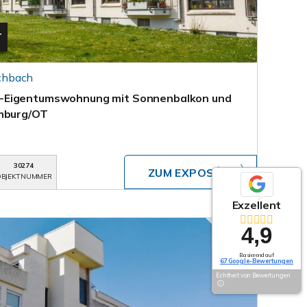
T
chbach
-Eigentumswohnung mit Sonnenbalkon und
omburg/OT
30274
ZUM EXPOSÉ
BJEKTNUMMER
Exzellent
4,9
Basierend auf
67 Google-Bewertungen
Echtheit von Bewertungen