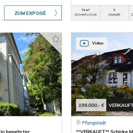
74 m²
3
ZUM EXPOSÉ
WOHNFLÄCHE
ZIMMER
O
Video
199.000,- €
VERKAUF
Pfungstadt
in begehrter
**VERKAUFT** Schicke 