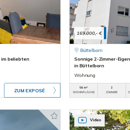
169.000,- €
Büttelborn
im beliebten
Sonnige 2-Zimmer-Eigen
in Büttelborn
Wohnung
56 m²
2
ZUM EXPOSÉ
WOHNFLÄCHE
ZIMMER
O
Video