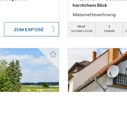
herrlichem Blick
Maisonettewohnung
56 m²
2
ZUM EXPOSÉ
WOHNFLÄCHE
ZIMMER
O
415.000,- €
VERKAUF