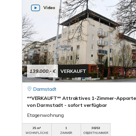
Video
139.000,- €
VERKAUFT
Darmstadt
**VERKAUFT** Attraktives 1-Zimmer-Apparte
von Darmstadt - sofort verfügbar
Etagenwohnung
25 m²
1
30253
WOHNFLÄCHE
ZIMMER
OBJEKTNUMMER