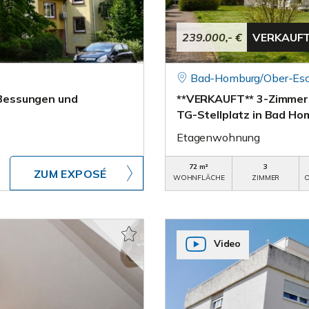
239.000,- €
VERKAUF
Bad-Homburg/Ober-Es
Bessungen und
**VERKAUFT** 3-Zimmer
TG-Stellplatz in Bad H
Etagenwohnung
72 m²
3
ZUM EXPOSÉ
WOHNFLÄCHE
ZIMMER
O
Video