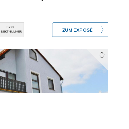
30209
ZUM EXPOSÉ
BJEKTNUMMER
T