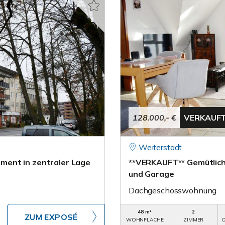
128.000,- €
VERKAUF
Weiterstadt
ment in zentraler Lage
**VERKAUFT** Gemütlic
und Garage
Dachgeschosswohnung
48 m²
2
ZUM EXPOSÉ
WOHNFLÄCHE
ZIMMER
O