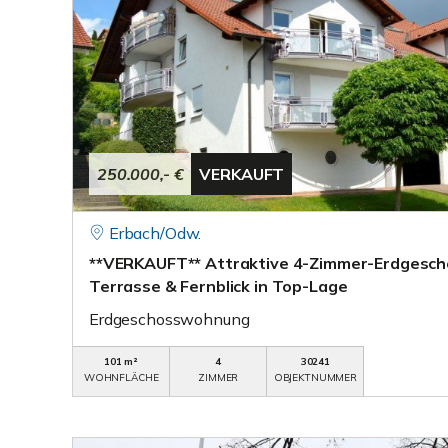
250.000,- €
VERKAUFT
Erbach/Odw.
**VERKAUFT** Attraktive 4-Zimmer-Erdgesch
Terrasse & Fernblick in Top-Lage
Erdgeschosswohnung
101 m²
4
30241
WOHNFLÄCHE
ZIMMER
OBJEKTNUMMER