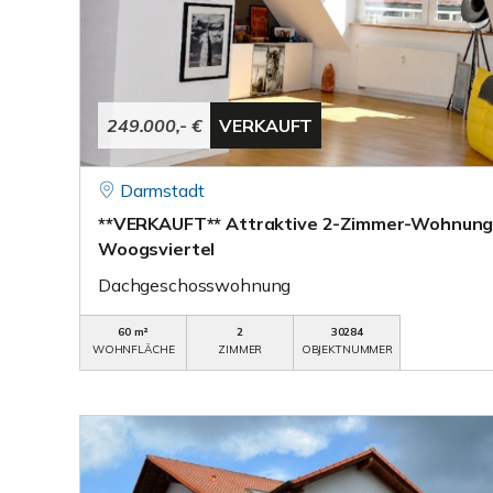
249.000,- €
VERKAUFT
Darmstadt
**VERKAUFT** Attraktive 2-Zimmer-Wohnung 
Woogsviertel
Dachgeschosswohnung
60 m²
2
30284
WOHNFLÄCHE
ZIMMER
OBJEKTNUMMER