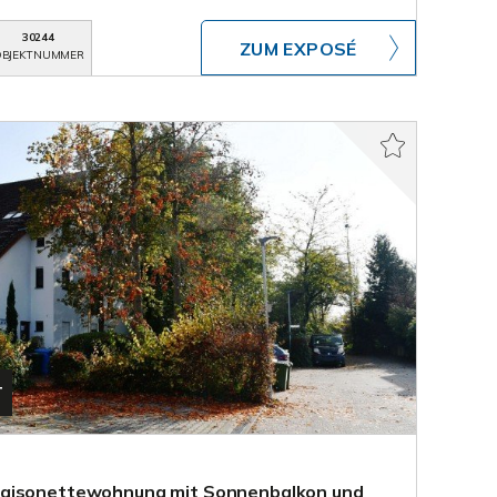
30244
ZUM EXPOSÉ
BJEKTNUMMER
T
Maisonettewohnung mit Sonnenbalkon und