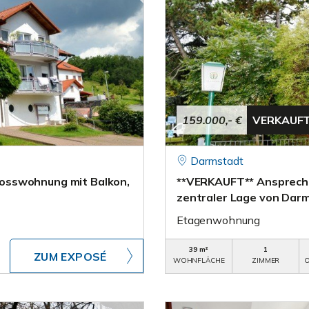
159.000,- €
VERKAUF
Darmstadt
osswohnung mit Balkon,
**VERKAUFT** Ansprech
zentraler Lage von Dar
Etagenwohnung
39 m²
1
ZUM EXPOSÉ
WOHNFLÄCHE
ZIMMER
O