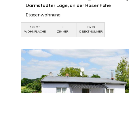
Darmstädter Lage, an der Rosenhöhe
Etagenwohnung
100 m²
3
30229
WOHNFLÄCHE
ZIMMER
OBJEKTNUMMER
349.000,- €
VERKAUFT