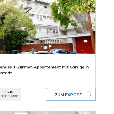
T
endes 1-Zimmer-Appartement mit Garage in
mstadt
30246
ZUM EXPOSÉ
BJEKTNUMMER