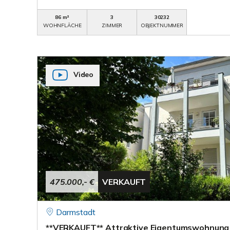
86 m²
3
30232
WOHNFLÄCHE
ZIMMER
OBJEKTNUMMER
Video
475.000,- €
VERKAUFT
Darmstadt
**VERKAUFT** Attraktive Eigentumswohnung 