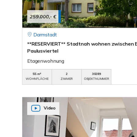
259.000,- €
Darmstadt
**RESERVIERT** Stadtnah wohnen zwischen 
Paulusviertel
Etagenwohnung
55 m²
2
30289
WOHNFLÄCHE
ZIMMER
OBJEKTNUMMER
Video