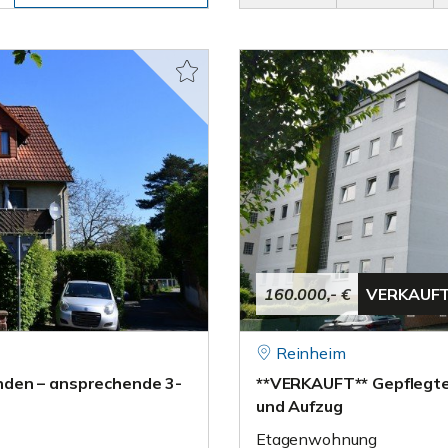
160.000,- €
VERKAUF
Reinheim
nden – ansprechende 3-
**VERKAUFT** Gepflegt
und Aufzug
Etagenwohnung