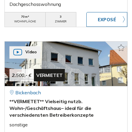
Dachgeschosswohnung
70 m²
3
WOHNFLÄCHE
ZIMMER
Video
2.500,- €
VERMIETET
Bickenbach
**VERMIETET** Vielseitig nutzb.
Wohn-/Geschäftshaus– ideal für die
verschiedensten Betreiberkonzepte
sonstige