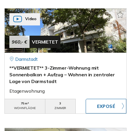
Video
960,- €
VERMIETET
Darmstadt
**VERMIETET** 3-Zimmer-Wohnung mit
Sonnenbalkon + Aufzug – Wohnen in zentraler
Lage von Darmstadt
Etagenwohnung
75 m²
3
WOHNFLÄCHE
ZIMMER