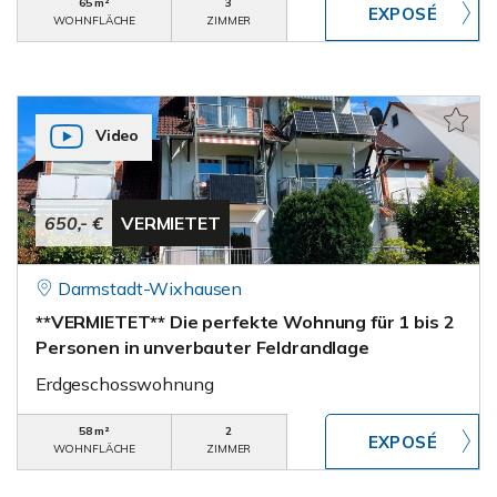
65 m²
3
WOHNFLÄCHE
ZIMMER
Video
650,- €
VERMIETET
Darmstadt-Wixhausen
**VERMIETET** Die perfekte Wohnung für 1 bis 2
Personen in unverbauter Feldrandlage
Erdgeschosswohnung
58 m²
2
WOHNFLÄCHE
ZIMMER