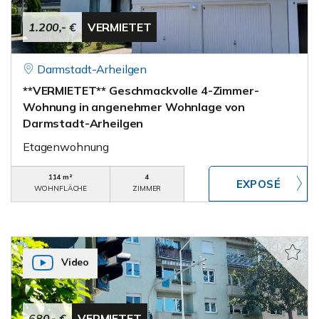
1.200,- €
VERMIETET
Darmstadt-Arheilgen
**VERMIETET** Geschmackvolle 4-Zimmer-
Wohnung in angenehmer Wohnlage von
Darmstadt-Arheilgen
Etagenwohnung
114 m²
4
WOHNFLÄCHE
ZIMMER
Video
680,- €
VERMIETET