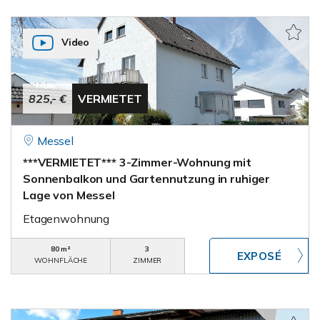
Video
825,- €
VERMIETET
Messel
***VERMIETET*** 3-Zimmer-Wohnung mit
Sonnenbalkon und Gartennutzung in ruhiger
Lage von Messel
Etagenwohnung
80 m²
3
WOHNFLÄCHE
ZIMMER