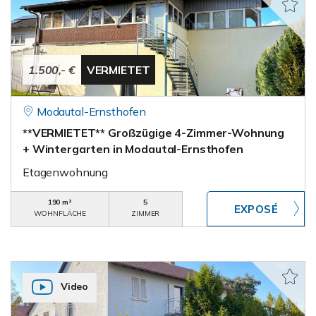
1.500,- €
VERMIETET
Modautal-Ernsthofen
**VERMIETET** Großzügige 4-Zimmer-Wohnung
+ Wintergarten in Modautal-Ernsthofen
Etagenwohnung
190 m²
5
WOHNFLÄCHE
ZIMMER
Video