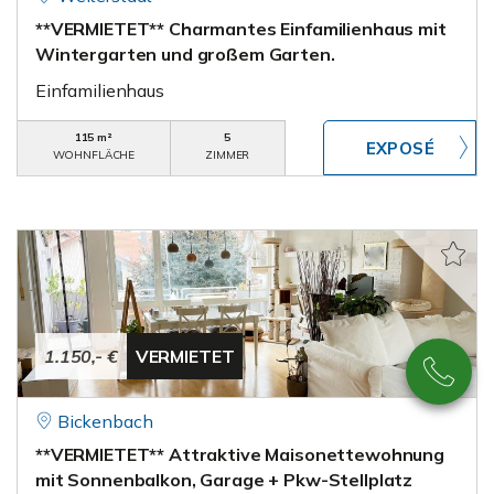
**VERMIETET** Charmantes Einfamilienhaus mit
Wintergarten und großem Garten.
Einfamilienhaus
115 m²
5
WOHNFLÄCHE
ZIMMER
1.150,- €
VERMIETET
Bickenbach
**VERMIETET** Attraktive Maisonettewohnung
mit Sonnenbalkon, Garage + Pkw-Stellplatz