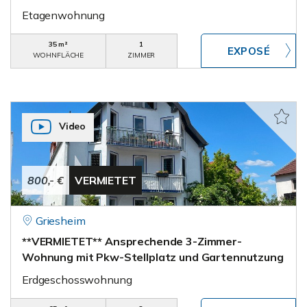
Etagenwohnung
35 m²
1
WOHNFLÄCHE
ZIMMER
Video
800,- €
VERMIETET
Griesheim
**VERMIETET** Ansprechende 3-Zimmer-
Wohnung mit Pkw-Stellplatz und Gartennutzung
Erdgeschosswohnung