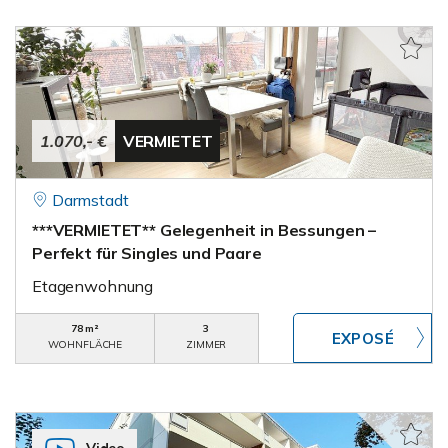
1.070,- €
VERMIETET
Darmstadt
***VERMIETET** Gelegenheit in Bessungen –
Perfekt für Singles und Paare
Etagenwohnung
78 m²
3
WOHNFLÄCHE
ZIMMER