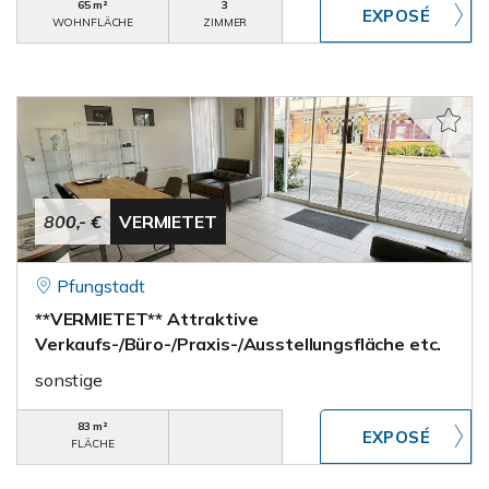
65 m²
3
WOHNFLÄCHE
ZIMMER
800,- €
VERMIETET
Pfungstadt
**VERMIETET** Attraktive
Verkaufs-/Büro-/Praxis-/Ausstellungsfläche etc.
sonstige
83 m²
FLÄCHE