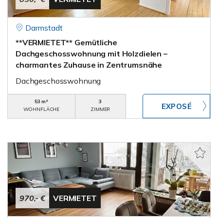
Darmstadt
**VERMIETET** Gemütliche
Dachgeschosswohnung mit Holzdielen –
charmantes Zuhause in Zentrumsnähe
Dachgeschosswohnung
53 m²
3
WOHNFLÄCHE
ZIMMER
970,- €
VERMIETET