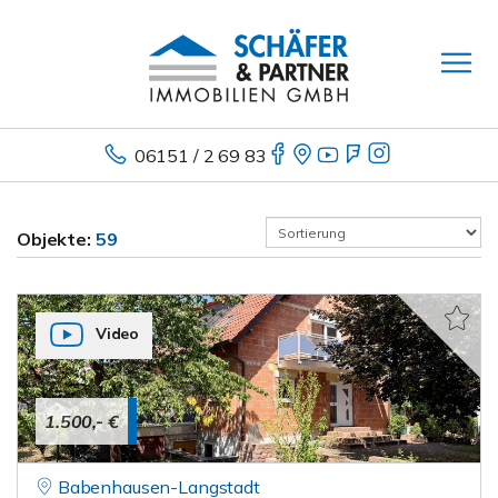
06151 / 2 69 83
Objekte:
59
Video
1.500,- €
Babenhausen-Langstadt