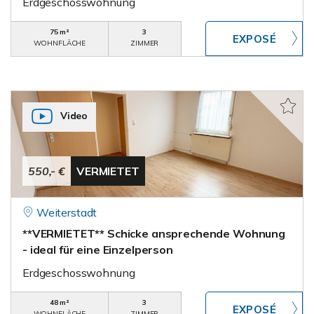
Erdgeschosswohnung
75 m²
3
WOHNFLÄCHE
ZIMMER
Video
550,- €
VERMIETET
Weiterstadt
**VERMIETET** Schicke ansprechende Wohnung
- ideal für eine Einzelperson
Erdgeschosswohnung
48 m²
3
WOHNFLÄCHE
ZIMMER