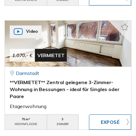
Video
1.070,- €
VERMIETET
Darmstadt
**VERMIETET** Zentral gelegene 3-Zimmer-
Wohnung in Bessungen - ideal für Singles oder
Paare
Etagenwohnung
75 m²
3
WOHNFLÄCHE
ZIMMER