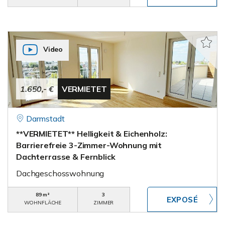
Video
1.650,- €
VERMIETET
Darmstadt
**VERMIETET** Helligkeit & Eichenholz:
Barrierefreie 3-Zimmer-Wohnung mit
Dachterrasse & Fernblick
Dachgeschosswohnung
89 m²
3
WOHNFLÄCHE
ZIMMER