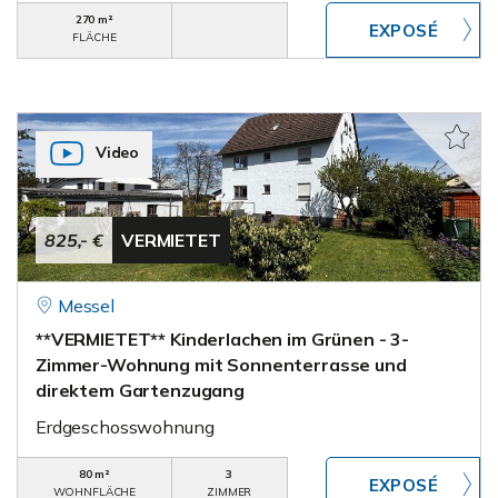
270 m²
FLÄCHE
Video
825,- €
VERMIETET
Messel
**VERMIETET** Kinderlachen im Grünen - 3-
Zimmer-Wohnung mit Sonnenterrasse und
direktem Gartenzugang
Erdgeschosswohnung
80 m²
3
WOHNFLÄCHE
ZIMMER