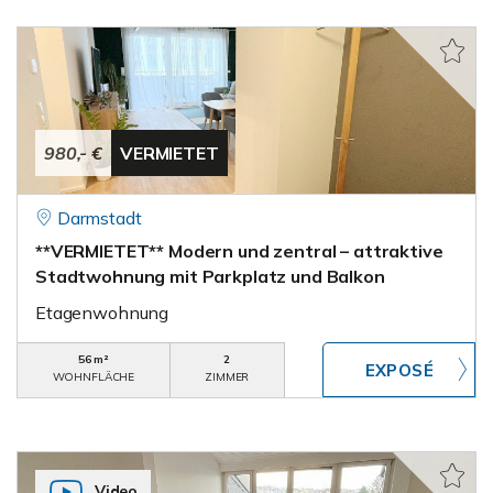
980,- €
VERMIETET
Darmstadt
**VERMIETET** Modern und zentral – attraktive
Stadtwohnung mit Parkplatz und Balkon
Etagenwohnung
56 m²
2
WOHNFLÄCHE
ZIMMER
Video