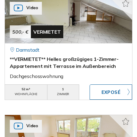
Video
500,- €
VERMIETET
Darmstadt
**VERMIETET** Helles großzügiges 1-Zimmer-
Appartement mit Terrasse im Außenbereich
Dachgeschosswohnung
52 m²
1
WOHNFLÄCHE
ZIMMER
Video