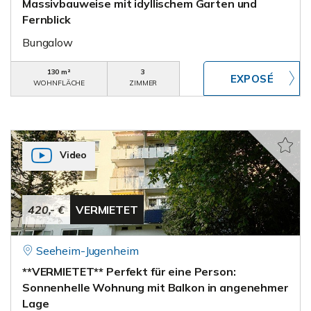
Massivbauweise mit idyllischem Garten und
Fernblick
Bungalow
130 m²
3
WOHNFLÄCHE
ZIMMER
Video
420,- €
VERMIETET
Seeheim-Jugenheim
**VERMIETET** Perfekt für eine Person:
Sonnenhelle Wohnung mit Balkon in angenehmer
Lage