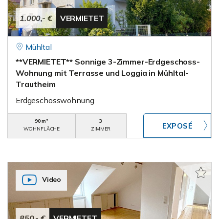
1.000,- €
VERMIETET
Mühltal
**VERMIETET** Sonnige 3-Zimmer-Erdgeschoss-
Wohnung mit Terrasse und Loggia in Mühltal-
Trautheim
Erdgeschosswohnung
90 m²
3
WOHNFLÄCHE
ZIMMER
Video
850,- €
VERMIETET