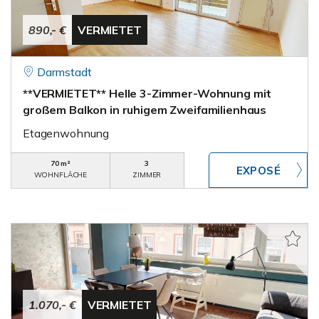
890,- €
VERMIETET
Darmstadt
**VERMIETET** Helle 3-Zimmer-Wohnung mit
großem Balkon in ruhigem Zweifamilienhaus
Etagenwohnung
70 m²
3
WOHNFLÄCHE
ZIMMER
1.070,- €
VERMIETET