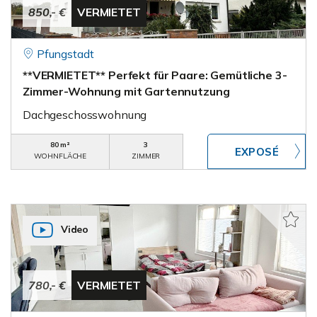
850,- €
VERMIETET
Pfungstadt
**VERMIETET** Perfekt für Paare: Gemütliche 3-
Zimmer-Wohnung mit Gartennutzung
Dachgeschosswohnung
80 m²
3
WOHNFLÄCHE
ZIMMER
Video
780,- €
VERMIETET