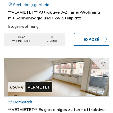
Seeheim-Jugenheim
**VERMIETET** Attraktive 3-Zimmer-Wohnung
mit Sonnenloggia und Pkw-Stellplatz
Etagenwohnung
88 m²
3
WOHNFLÄCHE
ZIMMER
850,- €
VERMIETET
Darmstadt
**VERMIETET** Es gibt einiges zu tun – attraktive