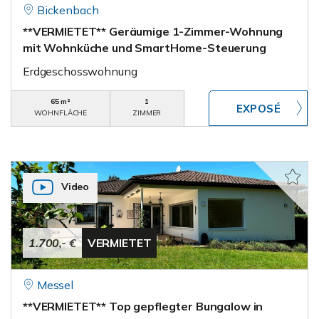
Bickenbach
**VERMIETET** Geräumige 1-Zimmer-Wohnung
mit Wohnküche und SmartHome-Steuerung
Erdgeschosswohnung
65 m²
1
WOHNFLÄCHE
ZIMMER
Video
1.700,- €
VERMIETET
Messel
**VERMIETET** Top gepflegter Bungalow in