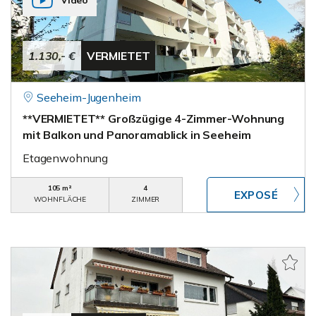
Video
1.130,- €
VERMIETET
Seeheim-Jugenheim
**VERMIETET** Großzügige 4-Zimmer-Wohnung
mit Balkon und Panoramablick in Seeheim
Etagenwohnung
105 m²
4
WOHNFLÄCHE
ZIMMER