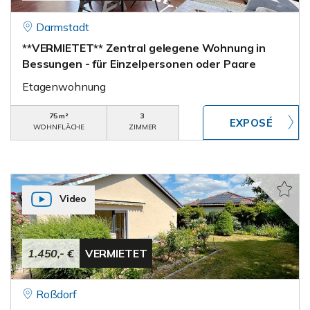
Darmstadt
**VERMIETET** Zentral gelegene Wohnung in
Bessungen - für Einzelpersonen oder Paare
Etagenwohnung
75 m²
3
WOHNFLÄCHE
ZIMMER
Video
1.450,- €
VERMIETET
Roßdorf