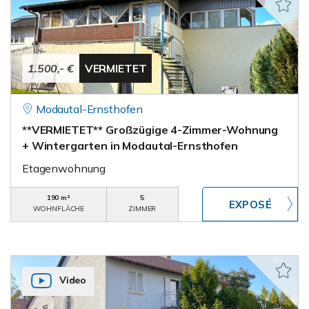
1.500,- €
VERMIETET
Modautal-Ernsthofen
**VERMIETET** Großzügige 4-Zimmer-Wohnung
+ Wintergarten in Modautal-Ernsthofen
Etagenwohnung
190 m²
5
WOHNFLÄCHE
ZIMMER
Video