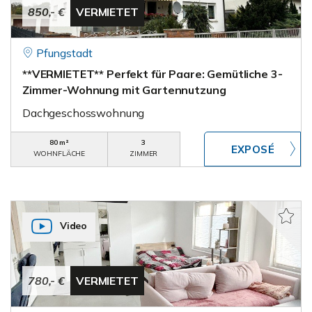
850,- €
VERMIETET
Pfungstadt
**VERMIETET** Perfekt für Paare: Gemütliche 3-
Zimmer-Wohnung mit Gartennutzung
Dachgeschosswohnung
80 m²
3
WOHNFLÄCHE
ZIMMER
Video
780,- €
VERMIETET