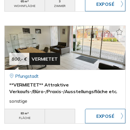
65 m²
3
WOHNFLÄCHE
ZIMMER
800,- €
VERMIETET
Pfungstadt
**VERMIETET** Attraktive
Verkaufs-/Büro-/Praxis-/Ausstellungsfläche etc.
sonstige
83 m²
FLÄCHE