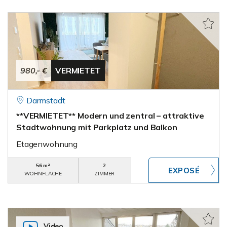
980,- €
VERMIETET
Darmstadt
**VERMIETET** Modern und zentral – attraktive
Stadtwohnung mit Parkplatz und Balkon
Etagenwohnung
56 m²
2
WOHNFLÄCHE
ZIMMER
Video