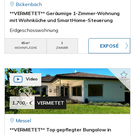
Bickenbach
**VERMIETET** Geräumige 1-Zimmer-Wohnung
mit Wohnküche und SmartHome-Steuerung
Erdgeschosswohnung
65 m²
1
WOHNFLÄCHE
ZIMMER
Video
1.700,- €
VERMIETET
Messel
**VERMIETET** Top gepflegter Bungalow in