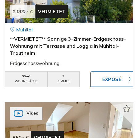
1.000,- €
VERMIETET
Mühltal
**VERMIETET** Sonnige 3-Zimmer-Erdgeschoss-
Wohnung mit Terrasse und Loggia in Mühltal-
Trautheim
Erdgeschosswohnung
90 m²
3
WOHNFLÄCHE
ZIMMER
Video
850,- €
VERMIETET