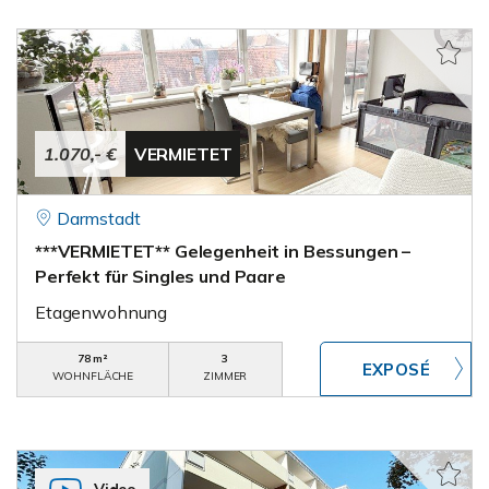
1.070,- €
VERMIETET
Darmstadt
***VERMIETET** Gelegenheit in Bessungen –
Perfekt für Singles und Paare
Etagenwohnung
78 m²
3
WOHNFLÄCHE
ZIMMER