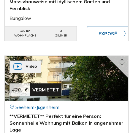
Massivbauweise mit idyllischem Garten und
Fernblick
Bungalow
130 m²
3
WOHNFLÄCHE
ZIMMER
Video
420,- €
VERMIETET
Seeheim-Jugenheim
**VERMIETET** Perfekt für eine Person:
Sonnenhelle Wohnung mit Balkon in angenehmer
Lage