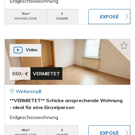
Erdgeschosswohnung
75 m²
3
WOHNFLÄCHE
ZIMMER
Video
550,- €
VERMIETET
Weiterstadt
**VERMIETET** Schicke ansprechende Wohnung
- ideal für eine Einzelperson
Erdgeschosswohnung
48 m²
3
WOHNFLÄCHE
ZIMMER