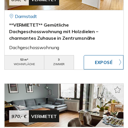
Darmstadt
**VERMIETET** Gemütliche
Dachgeschosswohnung mit Holzdielen –
charmantes Zuhause in Zentrumsnähe
Dachgeschosswohnung
53 m²
3
WOHNFLÄCHE
ZIMMER
970,- €
VERMIETET