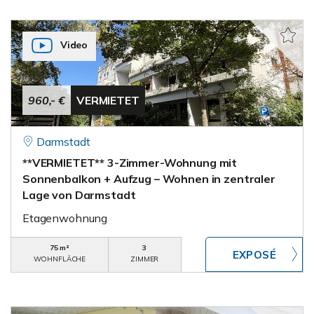
Video
960,- €
VERMIETET
Darmstadt
**VERMIETET** 3-Zimmer-Wohnung mit
Sonnenbalkon + Aufzug – Wohnen in zentraler
Lage von Darmstadt
Etagenwohnung
75 m²
3
WOHNFLÄCHE
ZIMMER