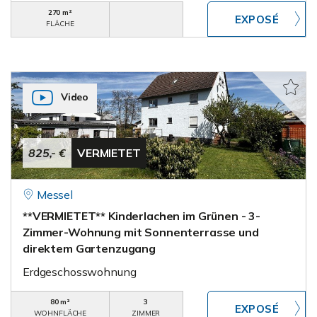
270 m²
FLÄCHE
Video
825,- €
VERMIETET
Messel
**VERMIETET** Kinderlachen im Grünen - 3-
Zimmer-Wohnung mit Sonnenterrasse und
direktem Gartenzugang
Erdgeschosswohnung
80 m²
3
WOHNFLÄCHE
ZIMMER