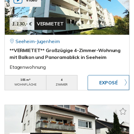
Video
1.130,- €
VERMIETET
Seeheim-Jugenheim
**VERMIETET** Großzügige 4-Zimmer-Wohnung
mit Balkon und Panoramablick in Seeheim
Etagenwohnung
105 m²
4
WOHNFLÄCHE
ZIMMER