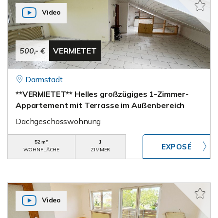
Video
500,- €
VERMIETET
Darmstadt
**VERMIETET** Helles großzügiges 1-Zimmer-
Appartement mit Terrasse im Außenbereich
Dachgeschosswohnung
52 m²
1
WOHNFLÄCHE
ZIMMER
Video