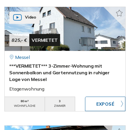
Video
825,- €
VERMIETET
Messel
***VERMIETET*** 3-Zimmer-Wohnung mit
Sonnenbalkon und Gartennutzung in ruhiger
Lage von Messel
Etagenwohnung
80 m²
3
WOHNFLÄCHE
ZIMMER