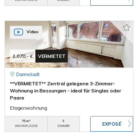
Video
1.070,- €
VERMIETET
Darmstadt
**VERMIETET** Zentral gelegene 3-Zimmer-
Wohnung in Bessungen - ideal für Singles oder
Paare
Etagenwohnung
75 m²
3
WOHNFLÄCHE
ZIMMER