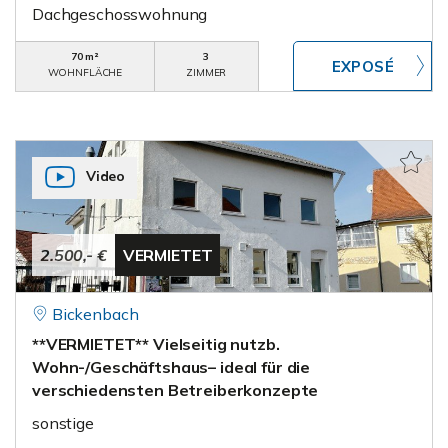
Dachgeschosswohnung
70 m²
3
WOHNFLÄCHE
ZIMMER
Video
2.500,- €
VERMIETET
Bickenbach
**VERMIETET** Vielseitig nutzb.
Wohn-/Geschäftshaus– ideal für die
verschiedensten Betreiberkonzepte
sonstige