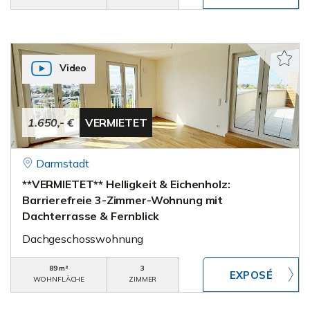
Video
1.650,- €
VERMIETET
Darmstadt
**VERMIETET** Helligkeit & Eichenholz:
Barrierefreie 3-Zimmer-Wohnung mit
Dachterrasse & Fernblick
Dachgeschosswohnung
89 m²
3
WOHNFLÄCHE
ZIMMER