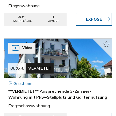
Etagenwohnung
35 m²
1
WOHNFLÄCHE
ZIMMER
Video
800,- €
VERMIETET
Griesheim
**VERMIETET** Ansprechende 3-Zimmer-
Wohnung mit Pkw-Stellplatz und Gartennutzung
Erdgeschosswohnung