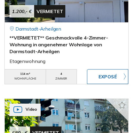
1.200,- €
VERMIETET
Darmstadt-Arheilgen
**VERMIETET** Geschmackvolle 4-Zimmer-
Wohnung in angenehmer Wohnlage von
Darmstadt-Arheilgen
Etagenwohnung
114 m²
4
WOHNFLÄCHE
ZIMMER
Video
680,- €
VERMIETET