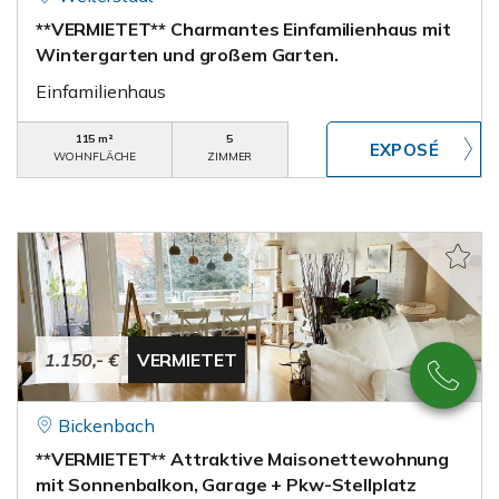
**VERMIETET** Charmantes Einfamilienhaus mit
Wintergarten und großem Garten.
Einfamilienhaus
115 m²
5
WOHNFLÄCHE
ZIMMER
1.150,- €
VERMIETET
Bickenbach
**VERMIETET** Attraktive Maisonettewohnung
mit Sonnenbalkon, Garage + Pkw-Stellplatz