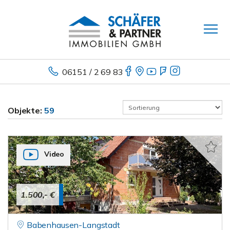
06151 / 2 69 83
Objekte:
59
Video
1.500,- €
Babenhausen-Langstadt