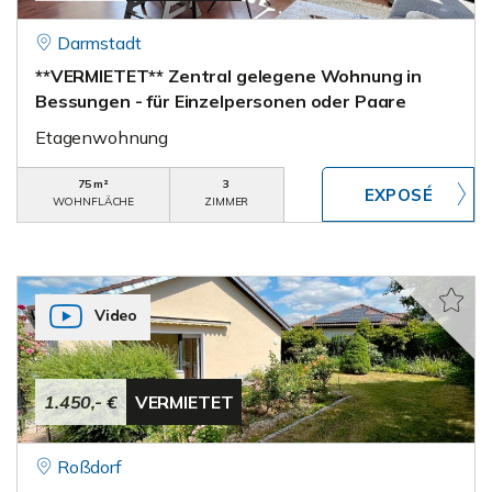
Darmstadt
**VERMIETET** Zentral gelegene Wohnung in
Bessungen - für Einzelpersonen oder Paare
Etagenwohnung
75 m²
3
WOHNFLÄCHE
ZIMMER
Video
1.450,- €
VERMIETET
Roßdorf