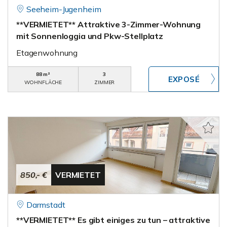
Seeheim-Jugenheim
**VERMIETET** Attraktive 3-Zimmer-Wohnung
mit Sonnenloggia und Pkw-Stellplatz
Etagenwohnung
88 m²
3
WOHNFLÄCHE
ZIMMER
850,- €
VERMIETET
Darmstadt
**VERMIETET** Es gibt einiges zu tun – attraktive