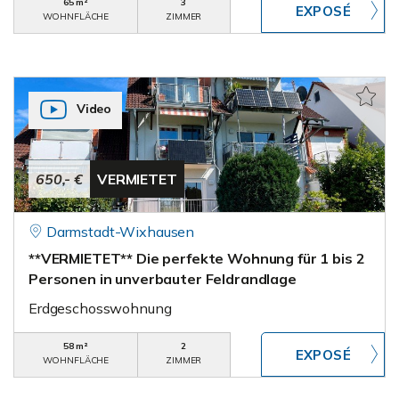
65 m²
3
WOHNFLÄCHE
ZIMMER
Video
650,- €
VERMIETET
Darmstadt-Wixhausen
**VERMIETET** Die perfekte Wohnung für 1 bis 2
Personen in unverbauter Feldrandlage
Erdgeschosswohnung
58 m²
2
WOHNFLÄCHE
ZIMMER