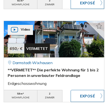
65 m²
3
WOHNFLÄCHE
ZIMMER
Video
650,- €
VERMIETET
Darmstadt-Wixhausen
**VERMIETET** Die perfekte Wohnung für 1 bis 2
Personen in unverbauter Feldrandlage
Erdgeschosswohnung
58 m²
2
WOHNFLÄCHE
ZIMMER