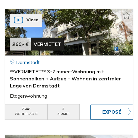
Video
960,- €
VERMIETET
Darmstadt
**VERMIETET** 3-Zimmer-Wohnung mit
Sonnenbalkon + Aufzug – Wohnen in zentraler
Lage von Darmstadt
Etagenwohnung
75 m²
3
WOHNFLÄCHE
ZIMMER