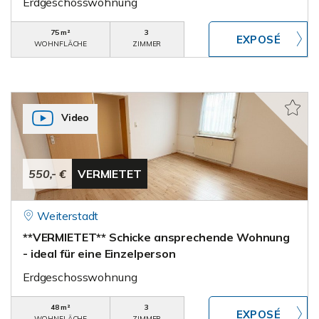
Erdgeschosswohnung
75 m²
3
WOHNFLÄCHE
ZIMMER
Video
550,- €
VERMIETET
Weiterstadt
**VERMIETET** Schicke ansprechende Wohnung
- ideal für eine Einzelperson
Erdgeschosswohnung
48 m²
3
WOHNFLÄCHE
ZIMMER