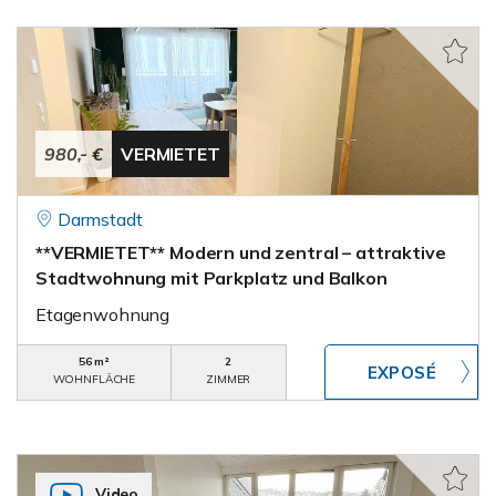
980,- €
VERMIETET
Darmstadt
**VERMIETET** Modern und zentral – attraktive
Stadtwohnung mit Parkplatz und Balkon
Etagenwohnung
56 m²
2
WOHNFLÄCHE
ZIMMER
Video