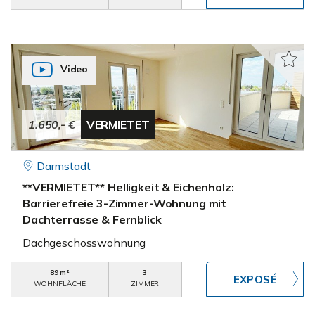
Video
1.650,- €
VERMIETET
Darmstadt
**VERMIETET** Helligkeit & Eichenholz:
Barrierefreie 3-Zimmer-Wohnung mit
Dachterrasse & Fernblick
Dachgeschosswohnung
89 m²
3
WOHNFLÄCHE
ZIMMER