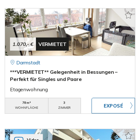
1.070,- €
VERMIETET
Darmstadt
***VERMIETET** Gelegenheit in Bessungen –
Perfekt für Singles und Paare
Etagenwohnung
78 m²
3
WOHNFLÄCHE
ZIMMER