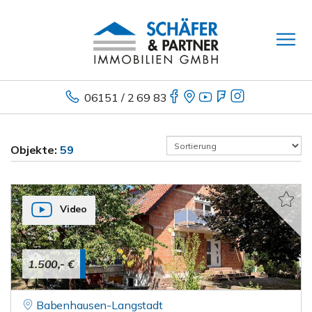
06151 / 2 69 83
Objekte:
59
Video
1.500,- €
Babenhausen-Langstadt