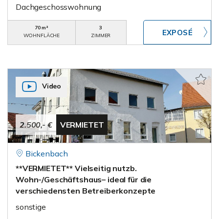
Dachgeschosswohnung
70 m²
3
WOHNFLÄCHE
ZIMMER
Video
2.500,- €
VERMIETET
Bickenbach
**VERMIETET** Vielseitig nutzb.
Wohn-/Geschäftshaus– ideal für die
verschiedensten Betreiberkonzepte
sonstige