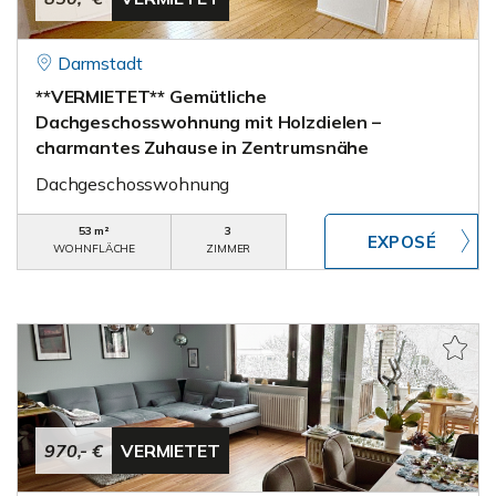
Darmstadt
**VERMIETET** Gemütliche
Dachgeschosswohnung mit Holzdielen –
charmantes Zuhause in Zentrumsnähe
Dachgeschosswohnung
53 m²
3
WOHNFLÄCHE
ZIMMER
970,- €
VERMIETET