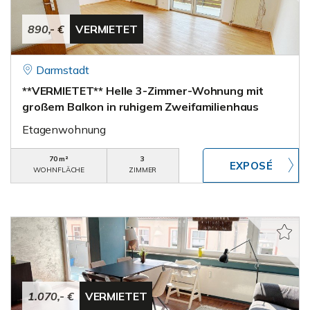
890,- €
VERMIETET
Darmstadt
**VERMIETET** Helle 3-Zimmer-Wohnung mit
großem Balkon in ruhigem Zweifamilienhaus
Etagenwohnung
70 m²
3
WOHNFLÄCHE
ZIMMER
1.070,- €
VERMIETET