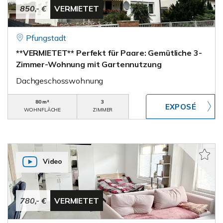
850,- €
VERMIETET
Pfungstadt
**VERMIETET** Perfekt für Paare: Gemütliche 3-
Zimmer-Wohnung mit Gartennutzung
Dachgeschosswohnung
80 m²
3
WOHNFLÄCHE
ZIMMER
Video
780,- €
VERMIETET