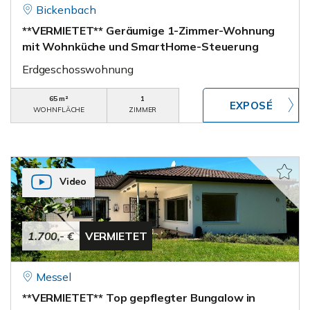
Bickenbach
**VERMIETET** Geräumige 1-Zimmer-Wohnung
mit Wohnküche und SmartHome-Steuerung
Erdgeschosswohnung
65 m²
1
WOHNFLÄCHE
ZIMMER
Video
1.700,- €
VERMIETET
Messel
**VERMIETET** Top gepflegter Bungalow in