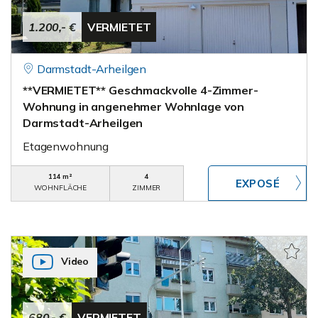
1.200,- €
VERMIETET
Darmstadt-Arheilgen
**VERMIETET** Geschmackvolle 4-Zimmer-
Wohnung in angenehmer Wohnlage von
Darmstadt-Arheilgen
Etagenwohnung
114 m²
4
WOHNFLÄCHE
ZIMMER
Video
680,- €
VERMIETET