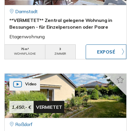
Darmstadt
**VERMIETET** Zentral gelegene Wohnung in
Bessungen - für Einzelpersonen oder Paare
Etagenwohnung
75 m²
3
WOHNFLÄCHE
ZIMMER
Video
1.450,- €
VERMIETET
Roßdorf