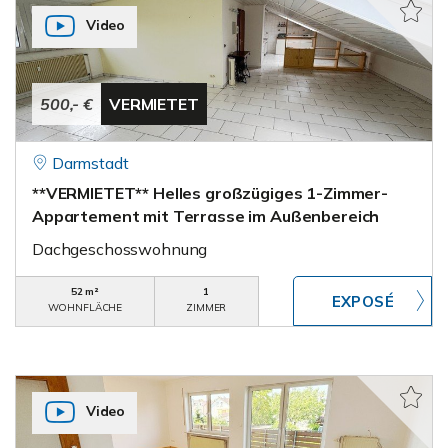
Video
500,- €
VERMIETET
Darmstadt
**VERMIETET** Helles großzügiges 1-Zimmer-
Appartement mit Terrasse im Außenbereich
Dachgeschosswohnung
52 m²
1
WOHNFLÄCHE
ZIMMER
Video