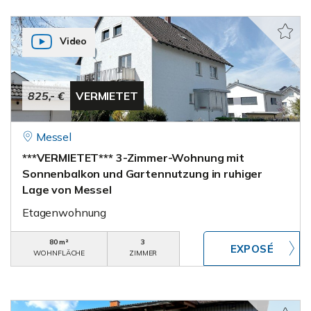
Video
825,- €
VERMIETET
Messel
***VERMIETET*** 3-Zimmer-Wohnung mit
Sonnenbalkon und Gartennutzung in ruhiger
Lage von Messel
Etagenwohnung
80 m²
3
WOHNFLÄCHE
ZIMMER