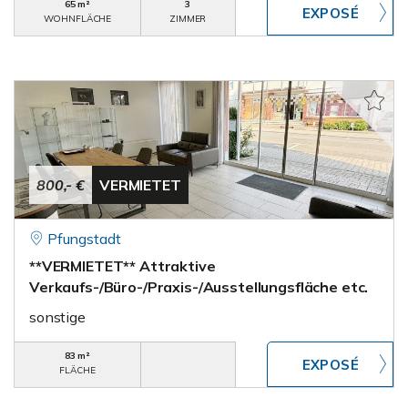
65 m²
3
WOHNFLÄCHE
ZIMMER
800,- €
VERMIETET
Pfungstadt
**VERMIETET** Attraktive
Verkaufs-/Büro-/Praxis-/Ausstellungsfläche etc.
sonstige
83 m²
FLÄCHE