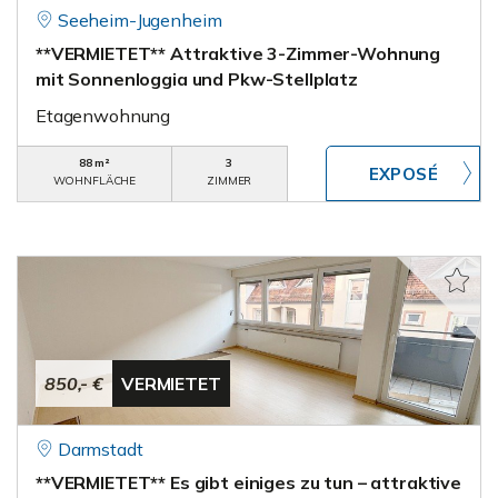
Seeheim-Jugenheim
**VERMIETET** Attraktive 3-Zimmer-Wohnung
mit Sonnenloggia und Pkw-Stellplatz
Etagenwohnung
88 m²
3
WOHNFLÄCHE
ZIMMER
850,- €
VERMIETET
Darmstadt
**VERMIETET** Es gibt einiges zu tun – attraktive