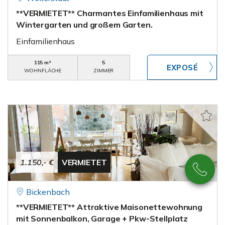
**VERMIETET** Charmantes Einfamilienhaus mit
Wintergarten und großem Garten.
Einfamilienhaus
115 m²
5
WOHNFLÄCHE
ZIMMER
1.150,- €
VERMIETET
Bickenbach
**VERMIETET** Attraktive Maisonettewohnung
mit Sonnenbalkon, Garage + Pkw-Stellplatz