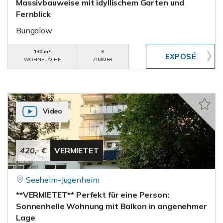
Massivbauweise mit idyllischem Garten und
Fernblick
Bungalow
130 m²
3
WOHNFLÄCHE
ZIMMER
Video
420,- €
VERMIETET
Seeheim-Jugenheim
**VERMIETET** Perfekt für eine Person:
Sonnenhelle Wohnung mit Balkon in angenehmer
Lage