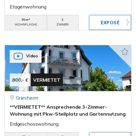
Etagenwohnung
35 m²
1
WOHNFLÄCHE
ZIMMER
Video
800,- €
VERMIETET
Griesheim
**VERMIETET** Ansprechende 3-Zimmer-
Wohnung mit Pkw-Stellplatz und Gartennutzung
Erdgeschosswohnung