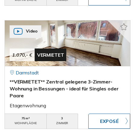
Video
1.070,- €
VERMIETET
Darmstadt
**VERMIETET** Zentral gelegene 3-Zimmer-
Wohnung in Bessungen - ideal für Singles oder
Paare
Etagenwohnung
75 m²
3
WOHNFLÄCHE
ZIMMER