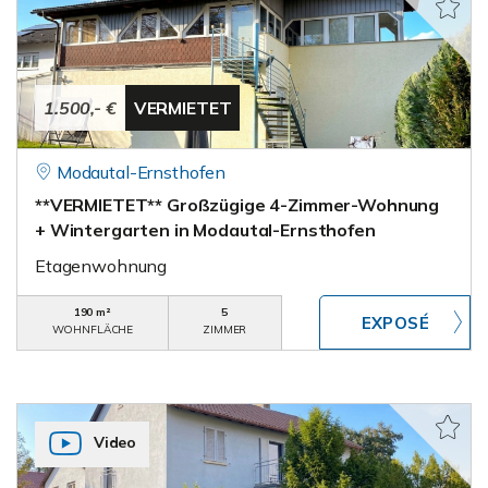
1.500,- €
VERMIETET
Modautal-Ernsthofen
**VERMIETET** Großzügige 4-Zimmer-Wohnung
+ Wintergarten in Modautal-Ernsthofen
Etagenwohnung
190 m²
5
WOHNFLÄCHE
ZIMMER
Video