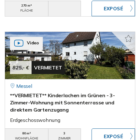
270 m²
FLÄCHE
Video
825,- €
VERMIETET
Messel
**VERMIETET** Kinderlachen im Grünen - 3-
Zimmer-Wohnung mit Sonnenterrasse und
direktem Gartenzugang
Erdgeschosswohnung
80 m²
3
WOHNFLÄCHE
ZIMMER