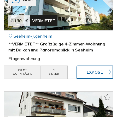
Video
1.130,- €
VERMIETET
Seeheim-Jugenheim
**VERMIETET** Großzügige 4-Zimmer-Wohnung
mit Balkon und Panoramablick in Seeheim
Etagenwohnung
105 m²
4
WOHNFLÄCHE
ZIMMER