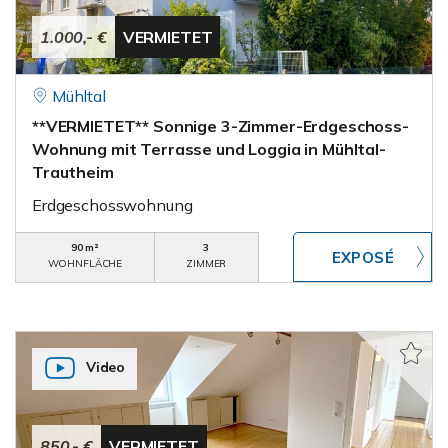
1.000,- €
VERMIETET
Mühltal
**VERMIETET** Sonnige 3-Zimmer-Erdgeschoss-
Wohnung mit Terrasse und Loggia in Mühltal-
Trautheim
Erdgeschosswohnung
90 m²
3
WOHNFLÄCHE
ZIMMER
Video
850,- €
VERMIETET