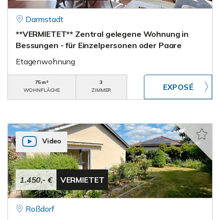
Darmstadt
**VERMIETET** Zentral gelegene Wohnung in
Bessungen - für Einzelpersonen oder Paare
Etagenwohnung
75 m²
3
WOHNFLÄCHE
ZIMMER
Video
1.450,- €
VERMIETET
Roßdorf