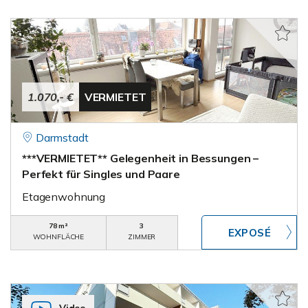
1.070,- €
VERMIETET
Darmstadt
***VERMIETET** Gelegenheit in Bessungen –
Perfekt für Singles und Paare
Etagenwohnung
78 m²
3
WOHNFLÄCHE
ZIMMER