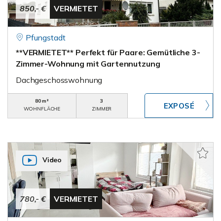
850,- €
VERMIETET
Pfungstadt
**VERMIETET** Perfekt für Paare: Gemütliche 3-
Zimmer-Wohnung mit Gartennutzung
Dachgeschosswohnung
80 m²
3
WOHNFLÄCHE
ZIMMER
Video
780,- €
VERMIETET