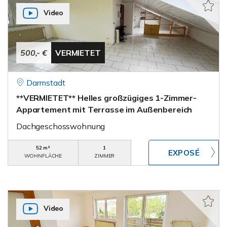
Video
500,- €
VERMIETET
Darmstadt
**VERMIETET** Helles großzügiges 1-Zimmer-
Appartement mit Terrasse im Außenbereich
Dachgeschosswohnung
52 m²
1
WOHNFLÄCHE
ZIMMER
Video