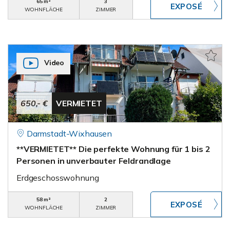
65 m²
3
WOHNFLÄCHE
ZIMMER
Video
650,- €
VERMIETET
Darmstadt-Wixhausen
**VERMIETET** Die perfekte Wohnung für 1 bis 2
Personen in unverbauter Feldrandlage
Erdgeschosswohnung
58 m²
2
WOHNFLÄCHE
ZIMMER