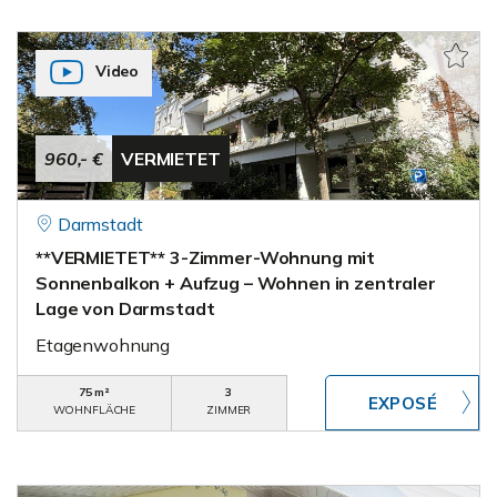
Video
960,- €
VERMIETET
Darmstadt
**VERMIETET** 3-Zimmer-Wohnung mit
Sonnenbalkon + Aufzug – Wohnen in zentraler
Lage von Darmstadt
Etagenwohnung
75 m²
3
WOHNFLÄCHE
ZIMMER