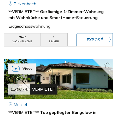
Bickenbach
**VERMIETET** Geräumige 1-Zimmer-Wohnung
mit Wohnküche und SmartHome-Steuerung
Erdgeschosswohnung
65 m²
1
WOHNFLÄCHE
ZIMMER
Video
1.700,- €
VERMIETET
Messel
**VERMIETET** Top gepflegter Bungalow in