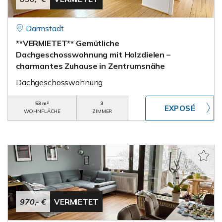
Darmstadt
**VERMIETET** Gemütliche
Dachgeschosswohnung mit Holzdielen –
charmantes Zuhause in Zentrumsnähe
Dachgeschosswohnung
53 m²
3
WOHNFLÄCHE
ZIMMER
970,- €
VERMIETET