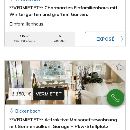
**VERMIETET** Charmantes Einfamilienhaus mit
Wintergarten und großem Garten.
Einfamilienhaus
115 m²
5
WOHNFLÄCHE
ZIMMER
1.150,- €
VERMIETET
Bickenbach
**VERMIETET** Attraktive Maisonettewohnung
mit Sonnenbalkon, Garage + Pkw-Stellplatz