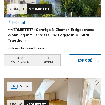
1.000,- €
VERMIETET
Mühltal
**VERMIETET** Sonnige 3-Zimmer-Erdgeschoss-
Wohnung mit Terrasse und Loggia in Mühltal-
Trautheim
Erdgeschosswohnung
90 m²
3
WOHNFLÄCHE
ZIMMER
Video
850,- €
VERMIETET