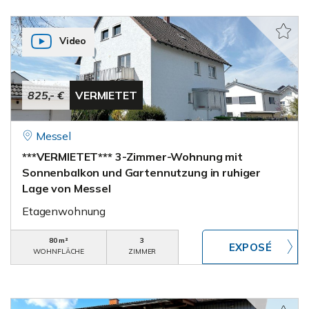
Video
825,- €
VERMIETET
Messel
***VERMIETET*** 3-Zimmer-Wohnung mit
Sonnenbalkon und Gartennutzung in ruhiger
Lage von Messel
Etagenwohnung
80 m²
3
WOHNFLÄCHE
ZIMMER