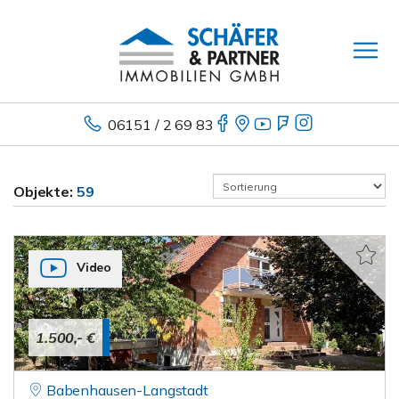
06151 / 2 69 83
Objekte:
59
Video
1.500,- €
Babenhausen-Langstadt