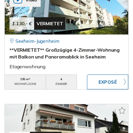
Video
1.130,- €
VERMIETET
Seeheim-Jugenheim
**VERMIETET** Großzügige 4-Zimmer-Wohnung
mit Balkon und Panoramablick in Seeheim
Etagenwohnung
105 m²
4
WOHNFLÄCHE
ZIMMER