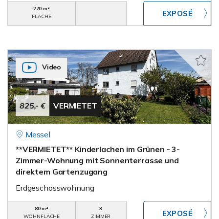
270 m²
FLÄCHE
Video
825,- €
VERMIETET
Messel
**VERMIETET** Kinderlachen im Grünen - 3-
Zimmer-Wohnung mit Sonnenterrasse und
direktem Gartenzugang
Erdgeschosswohnung
80 m²
3
WOHNFLÄCHE
ZIMMER