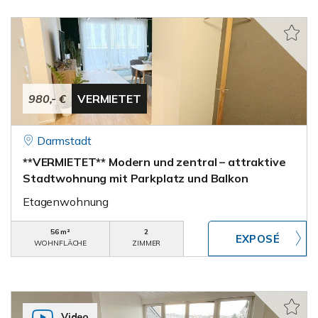
980,- €
VERMIETET
Darmstadt
**VERMIETET** Modern und zentral – attraktive
Stadtwohnung mit Parkplatz und Balkon
Etagenwohnung
56 m²
2
WOHNFLÄCHE
ZIMMER
Video