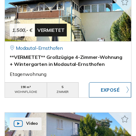
1.500,- €
VERMIETET
Modautal-Ernsthofen
**VERMIETET** Großzügige 4-Zimmer-Wohnung
+ Wintergarten in Modautal-Ernsthofen
Etagenwohnung
190 m²
5
WOHNFLÄCHE
ZIMMER
Video