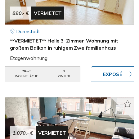
890,- €
VERMIETET
Darmstadt
**VERMIETET** Helle 3-Zimmer-Wohnung mit
großem Balkon in ruhigem Zweifamilienhaus
Etagenwohnung
70 m²
3
WOHNFLÄCHE
ZIMMER
1.070,- €
VERMIETET