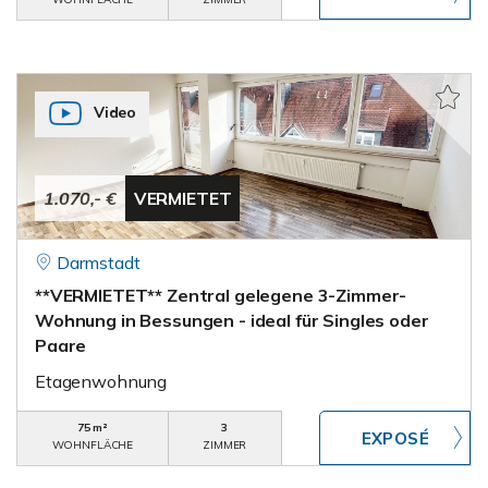
Video
1.070,- €
VERMIETET
Darmstadt
**VERMIETET** Zentral gelegene 3-Zimmer-
Wohnung in Bessungen - ideal für Singles oder
Paare
Etagenwohnung
75 m²
3
WOHNFLÄCHE
ZIMMER