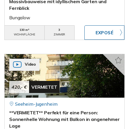
Massivbauweise mit idyllischem Garten und
Fernblick
Bungalow
130 m²
3
WOHNFLÄCHE
ZIMMER
Video
420,- €
VERMIETET
Seeheim-Jugenheim
**VERMIETET** Perfekt für eine Person:
Sonnenhelle Wohnung mit Balkon in angenehmer
Lage