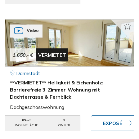
Video
1.650,- €
VERMIETET
Darmstadt
**VERMIETET** Helligkeit & Eichenholz:
Barrierefreie 3-Zimmer-Wohnung mit
Dachterrasse & Fernblick
Dachgeschosswohnung
89 m²
3
WOHNFLÄCHE
ZIMMER