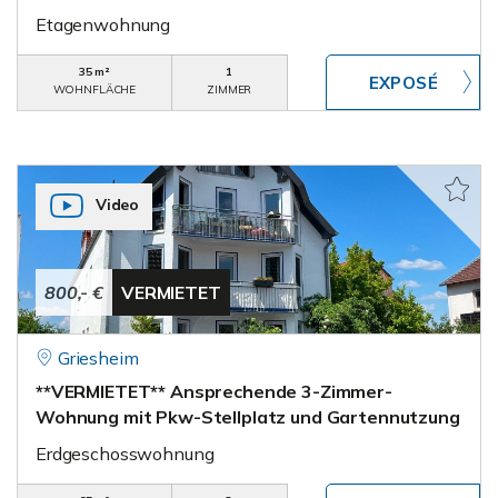
Etagenwohnung
35 m²
1
WOHNFLÄCHE
ZIMMER
Video
800,- €
VERMIETET
Griesheim
**VERMIETET** Ansprechende 3-Zimmer-
Wohnung mit Pkw-Stellplatz und Gartennutzung
Erdgeschosswohnung