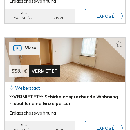
Erdgeschosswohnung
75 m²
3
WOHNFLÄCHE
ZIMMER
Video
550,- €
VERMIETET
Weiterstadt
**VERMIETET** Schicke ansprechende Wohnung
- ideal für eine Einzelperson
Erdgeschosswohnung
48 m²
3
WOHNFLÄCHE
ZIMMER