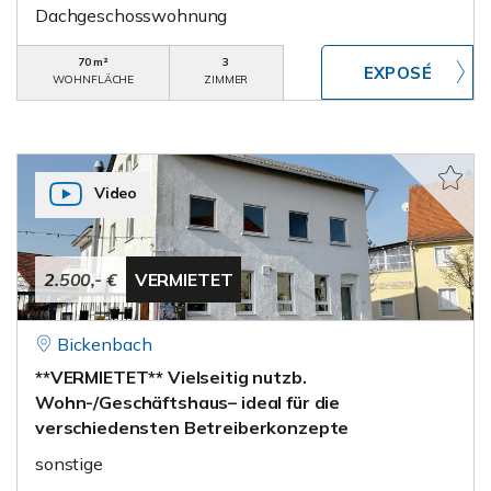
Dachgeschosswohnung
70 m²
3
WOHNFLÄCHE
ZIMMER
Video
2.500,- €
VERMIETET
Bickenbach
**VERMIETET** Vielseitig nutzb.
Wohn-/Geschäftshaus– ideal für die
verschiedensten Betreiberkonzepte
sonstige