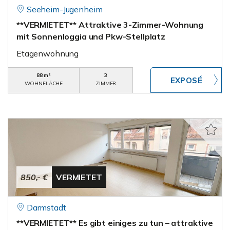
Seeheim-Jugenheim
**VERMIETET** Attraktive 3-Zimmer-Wohnung
mit Sonnenloggia und Pkw-Stellplatz
Etagenwohnung
88 m²
3
WOHNFLÄCHE
ZIMMER
850,- €
VERMIETET
Darmstadt
**VERMIETET** Es gibt einiges zu tun – attraktive