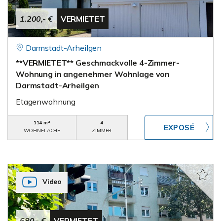
1.200,- €
VERMIETET
Darmstadt-Arheilgen
**VERMIETET** Geschmackvolle 4-Zimmer-
Wohnung in angenehmer Wohnlage von
Darmstadt-Arheilgen
Etagenwohnung
114 m²
4
WOHNFLÄCHE
ZIMMER
Video
680,- €
VERMIETET