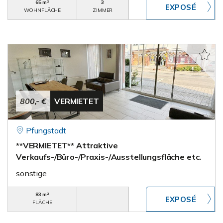
65 m²
3
WOHNFLÄCHE
ZIMMER
800,- €
VERMIETET
Pfungstadt
**VERMIETET** Attraktive
Verkaufs-/Büro-/Praxis-/Ausstellungsfläche etc.
sonstige
83 m²
FLÄCHE