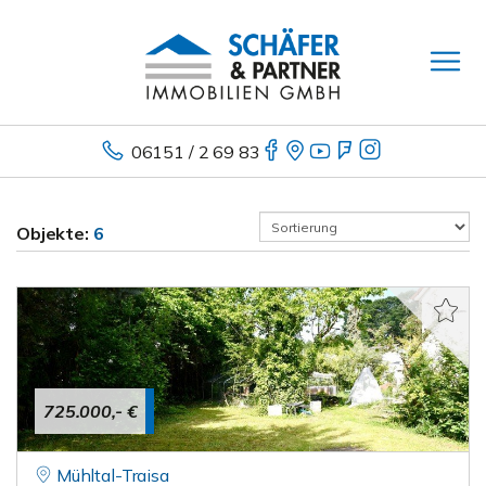
06151 / 2 69 83
Objekte:
6
725.000,- €
Mühltal-Traisa