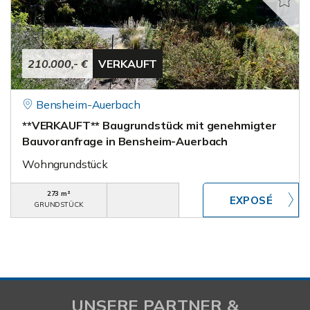
210.000,- €
VERKAUFT
Bensheim-Auerbach
**VERKAUFT** Baugrundstück mit genehmigter
Bauvoranfrage in Bensheim-Auerbach
Wohngrundstück
273 m²
GRUNDSTÜCK
UNSERE PARTNER &