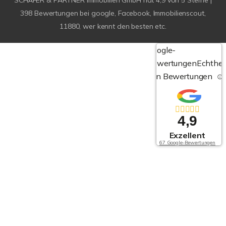
SCHÄFER & PARTNER Immobilien GmbH
hat
4,9
von
5
Sterne |
398
Bewertungen bei google, Facebook, Immobilienscout,
11880, wer kennt den besten etc.
Google-
Bewertungen
Echthei
von Bewertungen
4,9
Exzellent
67 Google-Bewertungen