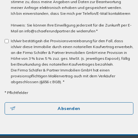
stimme zu, dass meine Angaben und Daten zur Beantwortung
meiner Anfrage elektronisch erhoben und gespeichert werden.
Ich bin einverstanden, dass Sie mich per Telefon/E-Mail kontaktieren
Hinweis: Sie können Ihre Einwilligung jederzeit für die Zunkunft per E-
Mail an info@schaeferundpartner.de widerrufen *
Ich/wir bestätige/n die Provisionsvereinbarung für den Fall, dass
ich/wir diese Immobilie durch einen notariellen Kaufvertrag erwerbe/n,
an die Firma Schäfer & Partner Immobilien GmbH eine Provision in
Höhe von 3 % bzw. 5 % zuz. ges. MwSt. (s. jeweiliges Exposé), fällig
bei Beurkundung des notariellen Kaufvertrages bezahle/n.
Die Firma Schäfer & Partner Immobilien GmbH hat einen
provisionspflichtigen Maklervertrag auch mit dem Verkäufer
abgeschlossen (§656 c BGB). *
* Pflichtfelder
Absenden