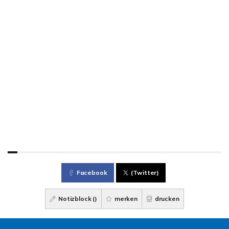
Facebook
(Twitter)
Notizblock (
)
merken
drucken