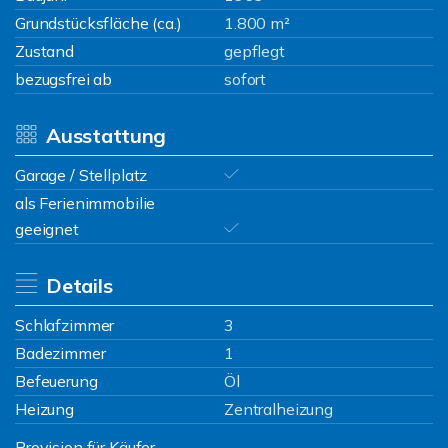
Grundstücksfläche (ca.)
1.800 m²
Zustand
gepflegt
bezugsfrei ab
sofort
Ausstattung
Garage / Stellplatz
als Ferienimmobilie
geeignet
Details
Schlafzimmer
3
Badezimmer
1
Befeuerung
Öl
Heizung
Zentralheizung
Provision für Käufer