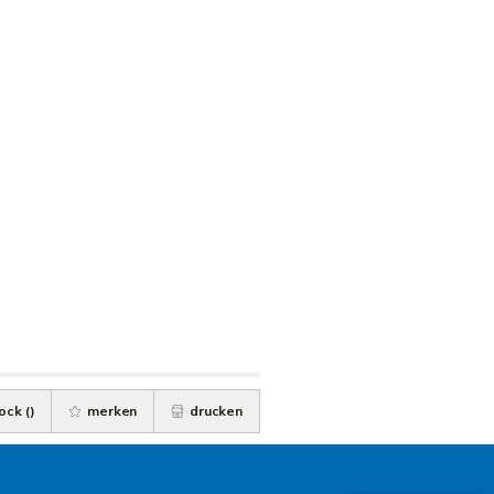
ock (
)
merken
drucken