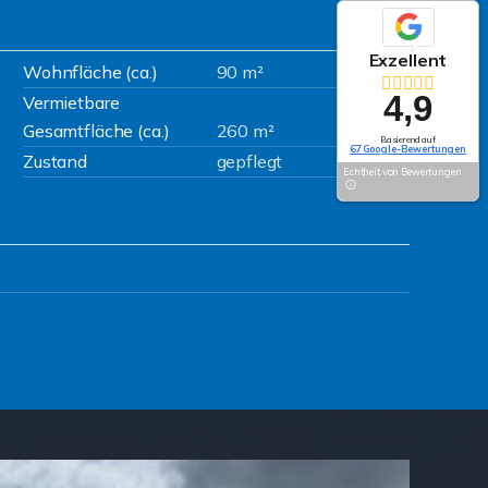
Exzellent
Wohnfläche (ca.)
90 m²
4,9
Vermietbare
Gesamtfläche (ca.)
260 m²
Basierend auf
67 Google-Bewertungen
Zustand
gepflegt
Echtheit von Bewertungen