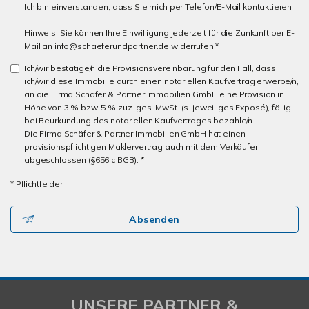
Ich bin einverstanden, dass Sie mich per Telefon/E-Mail kontaktieren
Hinweis: Sie können Ihre Einwilligung jederzeit für die Zunkunft per E-
Mail an info@schaeferundpartner.de widerrufen *
Ich/wir bestätige/n die Provisionsvereinbarung für den Fall, dass
ich/wir diese Immobilie durch einen notariellen Kaufvertrag erwerbe/n,
an die Firma Schäfer & Partner Immobilien GmbH eine Provision in
Höhe von 3 % bzw. 5 % zuz. ges. MwSt. (s. jeweiliges Exposé), fällig
bei Beurkundung des notariellen Kaufvertrages bezahle/n.
Die Firma Schäfer & Partner Immobilien GmbH hat einen
provisionspflichtigen Maklervertrag auch mit dem Verkäufer
abgeschlossen (§656 c BGB). *
* Pflichtfelder
Absenden
UNSERE PARTNER &