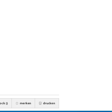
ock (
)
merken
drucken