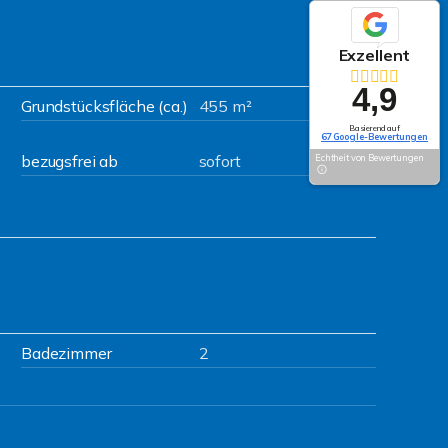
Exzellent
4,9
Grundstücksfläche (ca.)
455 m²
Basierend auf
67 Google-Bewertungen
bezugsfrei ab
sofort
Echtheit von Bewertungen
Badezimmer
2