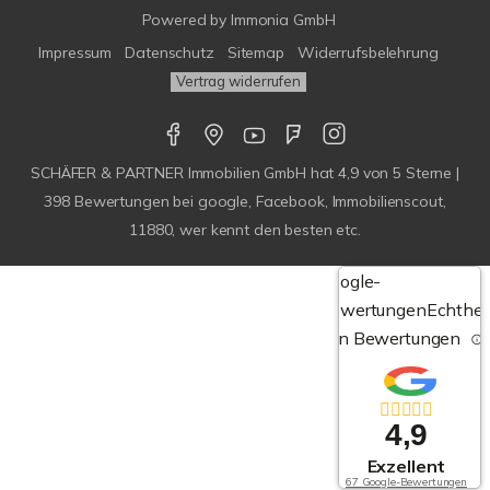
Powered by
Immonia GmbH
Impressum
Datenschutz
Sitemap
Widerrufsbelehrung
Vertrag widerrufen
SCHÄFER & PARTNER Immobilien GmbH
hat
4,9
von
5
Sterne |
398
Bewertungen bei google, Facebook, Immobilienscout,
11880, wer kennt den besten etc.
Google-
Bewertungen
Echthei
von Bewertungen
4,9
Exzellent
67 Google-Bewertungen