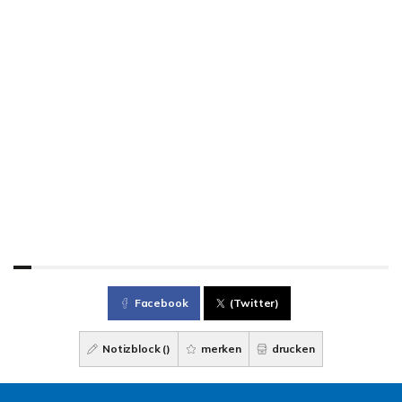
Facebook
(Twitter)
Notizblock (
)
merken
drucken