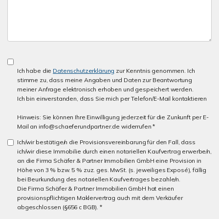
Ich habe die
Datenschutzerklärung
zur Kenntnis genommen. Ich
stimme zu, dass meine Angaben und Daten zur Beantwortung
meiner Anfrage elektronisch erhoben und gespeichert werden.
Ich bin einverstanden, dass Sie mich per Telefon/E-Mail kontaktieren
Hinweis: Sie können Ihre Einwilligung jederzeit für die Zunkunft per E-
Mail an info@schaeferundpartner.de widerrufen *
Ich/wir bestätige/n die Provisionsvereinbarung für den Fall, dass
ich/wir diese Immobilie durch einen notariellen Kaufvertrag erwerbe/n,
an die Firma Schäfer & Partner Immobilien GmbH eine Provision in
Höhe von 3 % bzw. 5 % zuz. ges. MwSt. (s. jeweiliges Exposé), fällig
bei Beurkundung des notariellen Kaufvertrages bezahle/n.
Die Firma Schäfer & Partner Immobilien GmbH hat einen
provisionspflichtigen Maklervertrag auch mit dem Verkäufer
abgeschlossen (§656 c BGB). *