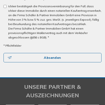
Ich/wir bestätige/n die Provisionsvereinbarung für den Fall, dass
ich/wir diese Immobilie durch einen notariellen Kaufvertrag erwerbe/n,
an die Firma Schäfer & Partner Immobilien GmbH eine Provision in
Höhe von 3 % bzw. 5 % zuz. ges. MwSt. (s. jeweiliges Exposé), fällig
bei Beurkundung des notariellen Kaufvertrages bezahle/n.
Die Firma Schäfer & Partner Immobilien GmbH hat einen
provisionspflichtigen Maklervertrag auch mit dem Verkäufer
abgeschlossen (§656 c BGB). *
* Pflichtfelder
Absenden
UNSERE PARTNER &
AUSZEICHNUNGEN