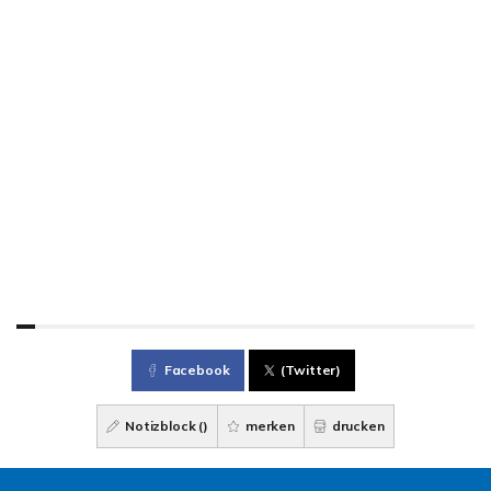
Facebook
(Twitter)
Notizblock (
)
merken
drucken