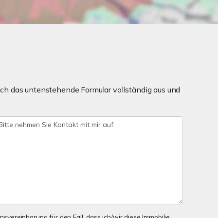
ch das untenstehende Formular vollständig aus und
onsvereinbarung für den Fall, dass ich/wir diese Immobilie