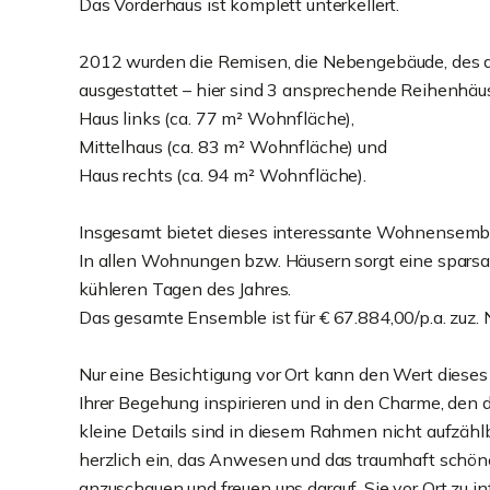
Das Vorderhaus ist komplett unterkellert.
2012 wurden die Remisen, die Nebengebäude, des 
ausgestattet – hier sind 3 ansprechende Reihenhäu
Haus links (ca. 77 m² Wohnfläche),
Mittelhaus (ca. 83 m² Wohnfläche) und
Haus rechts (ca. 94 m² Wohnfläche).
Insgesamt bietet dieses interessante Wohnensemb
In allen Wohnungen bzw. Häusern sorgt eine spar
kühleren Tagen des Jahres.
Das gesamte Ensemble ist für € 67.884,00/p.a. zuz.
Nur eine Besichtigung vor Ort kann den Wert diese
Ihrer Begehung inspirieren und in den Charme, den d
kleine Details sind in diesem Rahmen nicht aufzähl
herzlich ein, das Anwesen und das traumhaft schöne
anzuschauen und freuen uns darauf, Sie vor Ort zu in