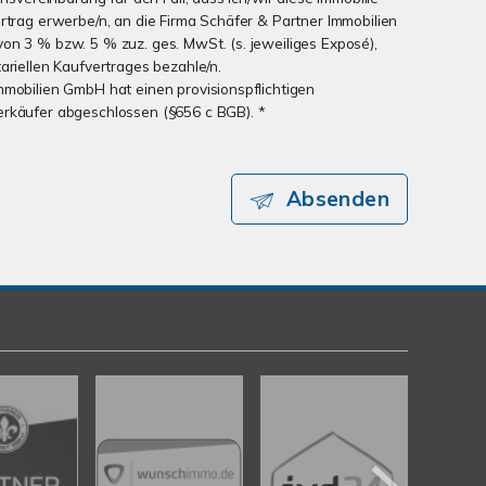
ertrag erwerbe/n, an die Firma Schäfer & Partner Immobilien
on 3 % bzw. 5 % zuz. ges. MwSt. (s. jeweiliges Exposé),
ariellen Kaufvertrages bezahle/n.
mmobilien GmbH hat einen provisionspflichtigen
erkäufer abgeschlossen (§656 c BGB). *
Absenden