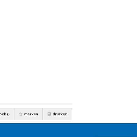
ock (
)
merken
drucken