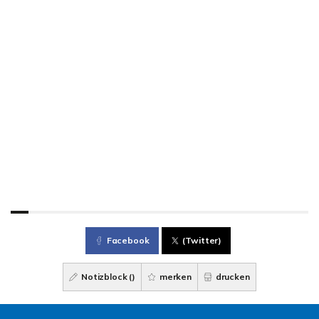
Facebook
(Twitter)
Notizblock (
)
merken
drucken