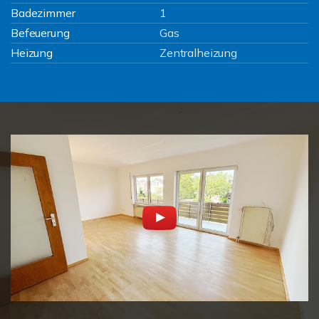
Badezimmer
1
Befeuerung
Gas
Heizung
Zentralheizung