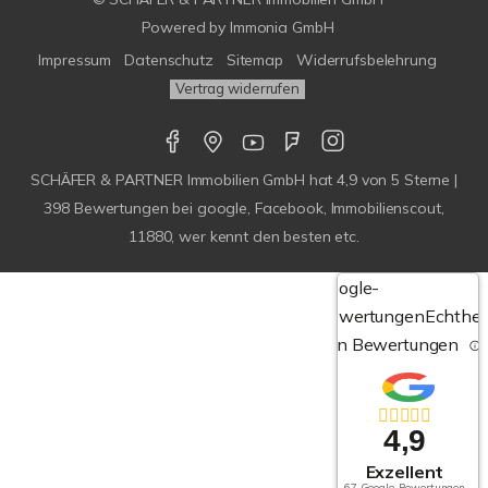
Powered by
Immonia GmbH
Impressum
Datenschutz
Sitemap
Widerrufsbelehrung
Vertrag widerrufen
SCHÄFER & PARTNER Immobilien GmbH
hat
4,9
von
5
Sterne |
398
Bewertungen bei google, Facebook, Immobilienscout,
11880, wer kennt den besten etc.
Google-
Bewertungen
Echthei
von Bewertungen
4,9
Exzellent
67 Google-Bewertungen