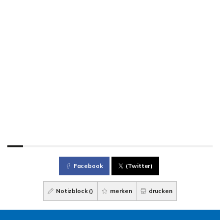
Facebook
(Twitter)
Notizblock (
)
merken
drucken