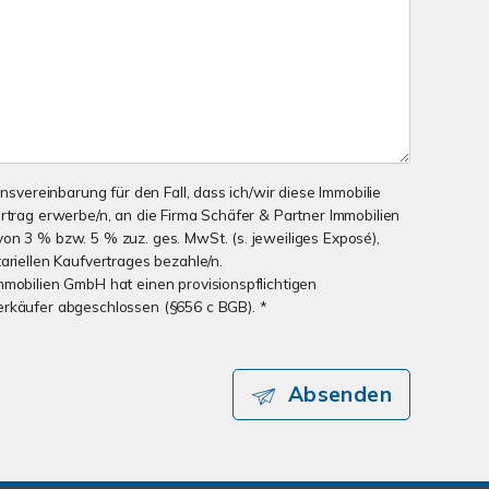
onsvereinbarung für den Fall, dass ich/wir diese Immobilie
ertrag erwerbe/n, an die Firma Schäfer & Partner Immobilien
on 3 % bzw. 5 % zuz. ges. MwSt. (s. jeweiliges Exposé),
ariellen Kaufvertrages bezahle/n.
mmobilien GmbH hat einen provisionspflichtigen
erkäufer abgeschlossen (§656 c BGB). *
Absenden