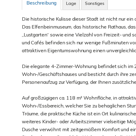
Beschreibung
Lage
Sonstiges
Die historische Kulisse dieser Stadt ist nicht nur ein
Das Elfenbeinmuseum, das historische Rathaus, das
„Lustgarten“ sowie eine Vielzahl von Freizeit- und 
und Cafés befinden sich nur wenige Fußminuten von 
attraktiven Eigentumswohnung einen unvergleichlic
Die elegante 4-Zimmer-Wohnung befindet sich im 2
Wohn-/Geschäftshauses und besticht durch ihre zen
Personenaufzug zur Verfügung, der Ihnen zusätzliche
Auf großzügigen ca. 118 m² Wohnfläche, in attrakti
Wohn-/Essbereich, welcher Sie zu behaglichen Stun
Träume, die praktische Küche ist ein Ort kulinarisch
weiteres Kinder- oder Arbeitszimmer vielseitige Mö
Dusche verwöhnt mit zeitgemäßem Komfort und ei