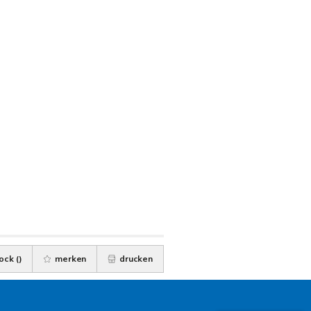
ock (
)
merken
drucken