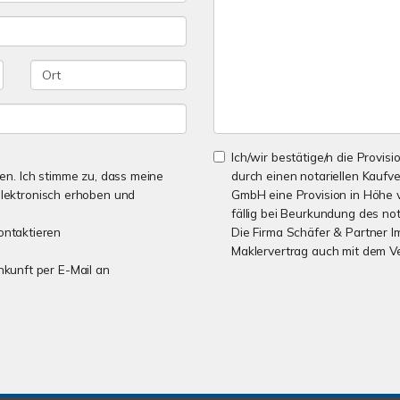
Ich/wir bestätige/n die Provisi
n. Ich stimme zu, dass meine
durch einen notariellen Kaufv
lektronisch erhoben und
GmbH eine Provision in Höhe v
fällig bei Beurkundung des not
ontaktieren
Die Firma Schäfer & Partner I
Maklervertrag auch mit dem V
unkunft per E-Mail an