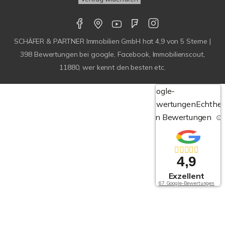
SCHÄFER & PARTNER Immobilien GmbH
hat
4,9
von
5
Sterne |
398
Bewertungen bei google, Facebook, Immobilienscout,
11880, wer kennt den besten etc.
Google-
Bewertungen
Echthei
von Bewertungen
4,9
Exzellent
67 Google-Bewertungen