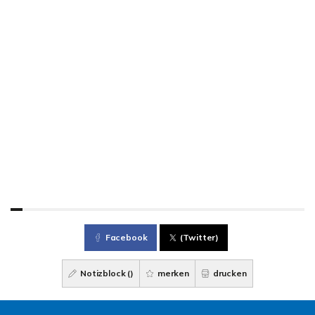
Facebook
(Twitter)
Notizblock (
)
merken
drucken