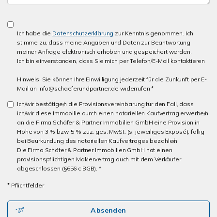
Ich habe die
Datenschutzerklärung
zur Kenntnis genommen. Ich
stimme zu, dass meine Angaben und Daten zur Beantwortung
meiner Anfrage elektronisch erhoben und gespeichert werden.
Ich bin einverstanden, dass Sie mich per Telefon/E-Mail kontaktieren
Hinweis: Sie können Ihre Einwilligung jederzeit für die Zunkunft per E-
Mail an info@schaeferundpartner.de widerrufen *
Ich/wir bestätige/n die Provisionsvereinbarung für den Fall, dass
ich/wir diese Immobilie durch einen notariellen Kaufvertrag erwerbe/n,
an die Firma Schäfer & Partner Immobilien GmbH eine Provision in
Höhe von 3 % bzw. 5 % zuz. ges. MwSt. (s. jeweiliges Exposé), fällig
bei Beurkundung des notariellen Kaufvertrages bezahle/n.
Die Firma Schäfer & Partner Immobilien GmbH hat einen
provisionspflichtigen Maklervertrag auch mit dem Verkäufer
abgeschlossen (§656 c BGB). *
* Pflichtfelder
Absenden