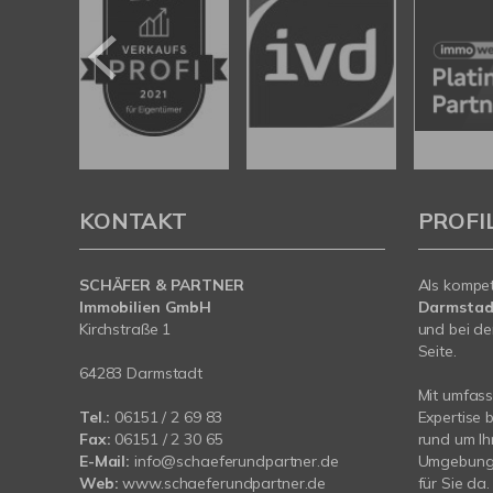
KONTAKT
PROFI
SCHÄFER & PARTNER
Als kompe
Immobilien GmbH
Darmstad
Kirchstraße 1
und bei de
Seite.
64283 Darmstadt
Mit umfas
Tel.:
06151 / 2 69 83
Expertise 
Fax:
06151 / 2 30 65
rund um Ih
E-Mail:
info@schaeferundpartner.de
Umgebung. 
Web:
www.schaeferundpartner.de
für Sie da.