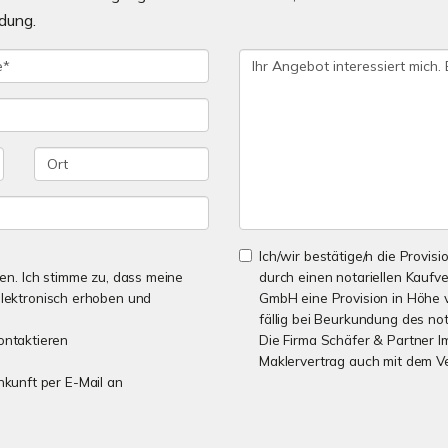
dung.
Ich/wir bestätige/n die Provisi
n. Ich stimme zu, dass meine
durch einen notariellen Kaufv
lektronisch erhoben und
GmbH eine Provision in Höhe v
fällig bei Beurkundung des not
ontaktieren
Die Firma Schäfer & Partner I
Maklervertrag auch mit dem V
unkunft per E-Mail an