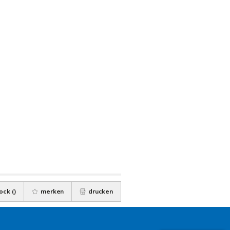
ock (
)
merken
drucken