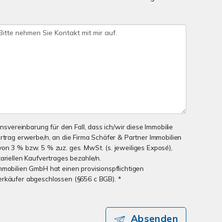
onsvereinbarung für den Fall, dass ich/wir diese Immobilie
ertrag erwerbe/n, an die Firma Schäfer & Partner Immobilien
on 3 % bzw. 5 % zuz. ges. MwSt. (s. jeweiliges Exposé),
ariellen Kaufvertrages bezahle/n.
mmobilien GmbH hat einen provisionspflichtigen
erkäufer abgeschlossen (§656 c BGB). *
Absenden