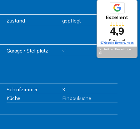
Exzellent
Zustand
gepflegt
4,9
Basierend auf
67 Google-Bewertungen
Garage / Stellplatz
Echtheit von Bewertungen
Schlafzimmer
3
Küche
Einbauküche