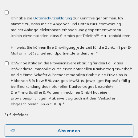
Ich habe die
Datenschutzerklärung
zur Kenntnis genommen. Ich
stimme zu, dass meine Angaben und Daten zur Beantwortung
meiner Anfrage elektronisch erhoben und gespeichert werden.
Ich bin einverstanden, dass Sie mich per Telefon/E-Mail kontaktieren
Hinweis: Sie können Ihre Einwilligung jederzeit für die Zunkunft per E-
Mail an info@schaeferundpartner.de widerrufen *
Ich/wir bestätige/n die Provisionsvereinbarung für den Fall, dass
ich/wir diese Immobilie durch einen notariellen Kaufvertrag erwerbe/n,
an die Firma Schäfer & Partner Immobilien GmbH eine Provision in
Höhe von 3 % bzw. 5 % zuz. ges. MwSt. (s. jeweiliges Exposé), fällig
bei Beurkundung des notariellen Kaufvertrages bezahle/n.
Die Firma Schäfer & Partner Immobilien GmbH hat einen
provisionspflichtigen Maklervertrag auch mit dem Verkäufer
abgeschlossen (§656 c BGB). *
* Pflichtfelder
Absenden