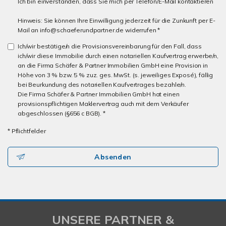
Ich bin einverstanden, dass Sie mich per Telefon/E-Mail kontaktieren
Hinweis: Sie können Ihre Einwilligung jederzeit für die Zunkunft per E-
Mail an info@schaeferundpartner.de widerrufen *
Ich/wir bestätige/n die Provisionsvereinbarung für den Fall, dass
ich/wir diese Immobilie durch einen notariellen Kaufvertrag erwerbe/n,
an die Firma Schäfer & Partner Immobilien GmbH eine Provision in
Höhe von 3 % bzw. 5 % zuz. ges. MwSt. (s. jeweiliges Exposé), fällig
bei Beurkundung des notariellen Kaufvertrages bezahle/n.
Die Firma Schäfer & Partner Immobilien GmbH hat einen
provisionspflichtigen Maklervertrag auch mit dem Verkäufer
abgeschlossen (§656 c BGB). *
* Pflichtfelder
Absenden
UNSERE PARTNER &