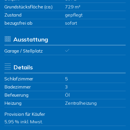
Grundstücksfläche (ca.)
729 m²
Zustand
gepflegt
bezugsfrei ab
sofort
Ausstattung
Garage / Stellplatz
Details
Schlafzimmer
5
Badezimmer
3
Befeuerung
Öl
Heizung
Zentralheizung
Provision für Käufer
5,95 % inkl. Mwst.