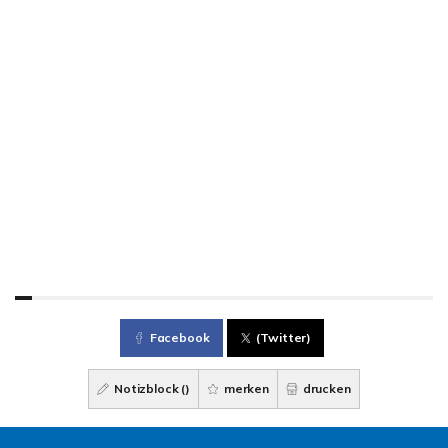
Facebook
(Twitter)
Notizblock (
)
merken
drucken