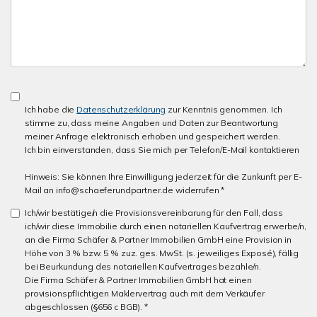
Ich habe die
Datenschutzerklärung
zur Kenntnis genommen. Ich
stimme zu, dass meine Angaben und Daten zur Beantwortung
meiner Anfrage elektronisch erhoben und gespeichert werden.
Ich bin einverstanden, dass Sie mich per Telefon/E-Mail kontaktieren
Hinweis: Sie können Ihre Einwilligung jederzeit für die Zunkunft per E-
Mail an info@schaeferundpartner.de widerrufen *
Ich/wir bestätige/n die Provisionsvereinbarung für den Fall, dass
ich/wir diese Immobilie durch einen notariellen Kaufvertrag erwerbe/n,
an die Firma Schäfer & Partner Immobilien GmbH eine Provision in
Höhe von 3 % bzw. 5 % zuz. ges. MwSt. (s. jeweiliges Exposé), fällig
bei Beurkundung des notariellen Kaufvertrages bezahle/n.
Die Firma Schäfer & Partner Immobilien GmbH hat einen
provisionspflichtigen Maklervertrag auch mit dem Verkäufer
abgeschlossen (§656 c BGB). *