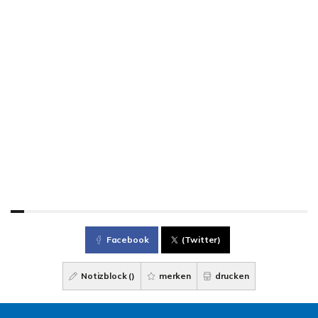
Facebook
(Twitter)
Notizblock (
)
merken
drucken