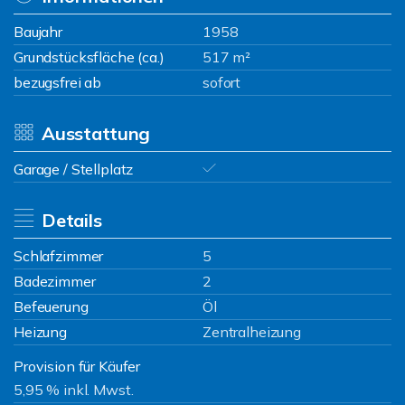
Baujahr
1958
Grundstücksfläche (ca.)
517 m²
bezugsfrei ab
sofort
Ausstattung
Garage / Stellplatz
Details
Schlafzimmer
5
Badezimmer
2
Befeuerung
Öl
Heizung
Zentralheizung
Provision für Käufer
5,95 % inkl. Mwst.