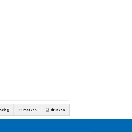
ock (
)
merken
drucken