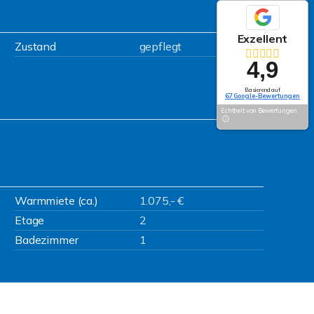
Exzellent
Zustand
gepflegt
4,9
Basierend auf
67 Google-Bewertungen
Echtheit von Bewertungen
Warmmiete (ca.)
1.075,- €
Etage
2
Badezimmer
1