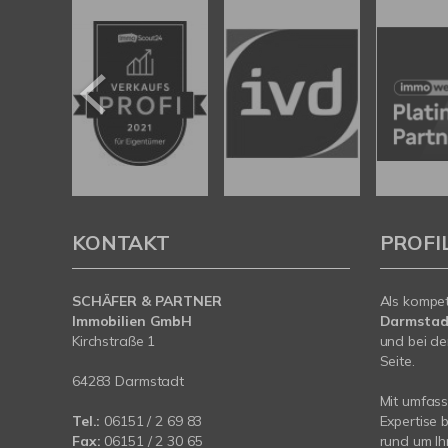
KONTAKT
PROFI
SCHÄFER & PARTNER
Als kompe
Immobilien GmbH
Darmstad
Kirchstraße 1
und bei de
Seite.
64283 Darmstadt
Mit umfas
Tel.:
06151 / 2 69 83
Expertise 
Fax:
06151 / 2 30 65
rund um Ih