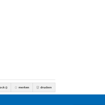
ock (
)
merken
drucken