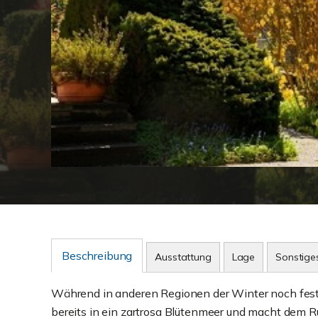
Beschreibung
Ausstattung
Lage
Sonstige
Während in anderen Regionen der Winter noch fest
bereits in ein zartrosa Blütenmeer und macht dem Ru