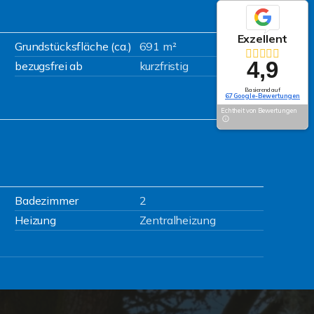
Exzellent
Grundstücksfläche (ca.)
691 m²
4,9
bezugsfrei ab
kurzfristig
Basierend auf
67 Google-Bewertungen
Echtheit von Bewertungen
Badezimmer
2
Heizung
Zentralheizung