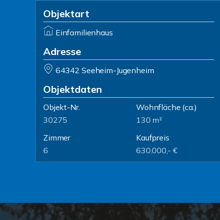
Objektart
Einfamilienhaus
Adresse
64342 Seeheim-Jugenheim
Objektdaten
Objekt-Nr.
Wohnfläche
(ca.)
30275
130 m²
Zimmer
Kaufpreis
6
630.000,- €