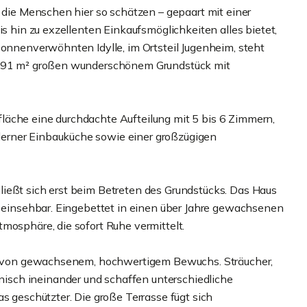
s die Menschen hier so schätzen – gepaart mit einer
is hin zu exzellenten Einkaufsmöglichkeiten alles bietet,
sonnenverwöhnten Idylle, im Ortsteil Jugenheim, steht
. 691 m² großen wunderschönem Grundstück mit
läche eine durchdachte Aufteilung mit 5 bis 6 Zimmern,
erner Einbauküche sowie einer großzügigen
ießt sich erst beim Betreten des Grundstücks. Das Haus
um einsehbar. Eingebettet in einen über Jahre gewachsenen
mosphäre, die sofort Ruhe vermittelt.
ägt von gewachsenem, hochwertigem Bewuchs. Sträucher,
sch ineinander und schaffen unterschiedliche
s geschützter. Die große Terrasse fügt sich