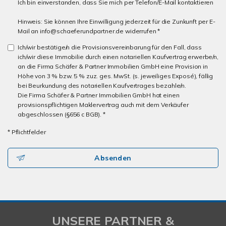
Ich bin einverstanden, dass Sie mich per Telefon/E-Mail kontaktieren
Hinweis: Sie können Ihre Einwilligung jederzeit für die Zunkunft per E-
Mail an info@schaeferundpartner.de widerrufen *
Ich/wir bestätige/n die Provisionsvereinbarung für den Fall, dass
ich/wir diese Immobilie durch einen notariellen Kaufvertrag erwerbe/n,
an die Firma Schäfer & Partner Immobilien GmbH eine Provision in
Höhe von 3 % bzw. 5 % zuz. ges. MwSt. (s. jeweiliges Exposé), fällig
bei Beurkundung des notariellen Kaufvertrages bezahle/n.
Die Firma Schäfer & Partner Immobilien GmbH hat einen
provisionspflichtigen Maklervertrag auch mit dem Verkäufer
abgeschlossen (§656 c BGB). *
* Pflichtfelder
Absenden
UNSERE PARTNER &