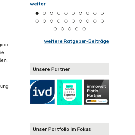
weiter
Wer onlin
ein Exposé
Begriffe w
weitere Ratgeber-Beiträge
ginn
ie
den.
Unsere Partner
zung
Unser Portfolio im Fokus