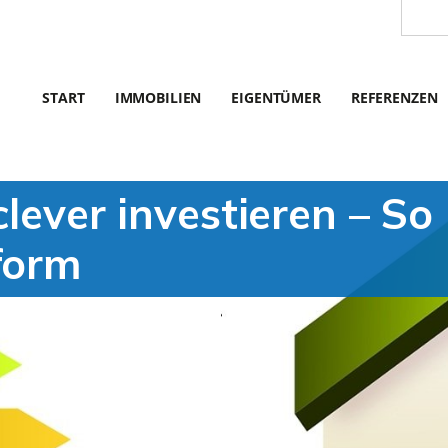
START
IMMOBILIEN
EIGENTÜMER
REFERENZEN
clever investieren – So
form