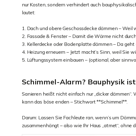
nur Kosten, sondern verhindert auch bauphysikali
lautet:
1. Dach und obere Geschossdecke dämmen – Weil w
2. Fassade & Fenster – Damit die Wärme nicht durc
3. Kellerdecke oder Bodenplatte dämmen – Da geht a
4. Heizung erneuern – Jetzt macht’s Sinn, weil Sie w
5. Lüftungssystem einbauen – (optional, aber sinnvo
Schimmel-Alarm? Bauphysik ist 
Sanieren heißt nicht einfach nur „dicker dämmen“. W
kann das böse enden – Stichwort **Schimmel**.
Darum: Lassen Sie Fachleute ran, wenn’s um Dämmung
zusammenhängt – also wie Ihr Haus „atmet“, ohne d