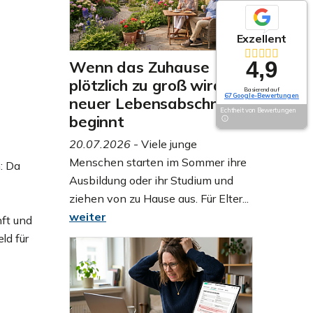
Exzellent
4,9
Wenn das Zuhause
plötzlich zu groß wird: Ein
Basierend auf
67 Google-Bewertungen
neuer Lebensabschnitt
Echtheit von Bewertungen
beginnt
20.07.2026
- Viele junge
Menschen starten im Sommer ihre
: Da
Ausbildung oder ihr Studium und
ziehen von zu Hause aus. Für Elter...
weiter
nft und
ld für