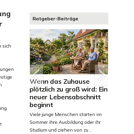
rung
Ratgeber-Beiträge
r
n sich
erungen
nstige
Wenn das Zuhause
„Zahlun
n
g – gut
plötzlich zu groß wird: Ein
bestell
neuer Lebensabschnitt
Exposé
beginnt
Immobi
enverkaufs
ung,
zunächs
und der
Viele junge Menschen starten im
und was
ußer...
Sommer ihre Ausbildung oder ihr
e
dahint
Studium und ziehen von zu ...