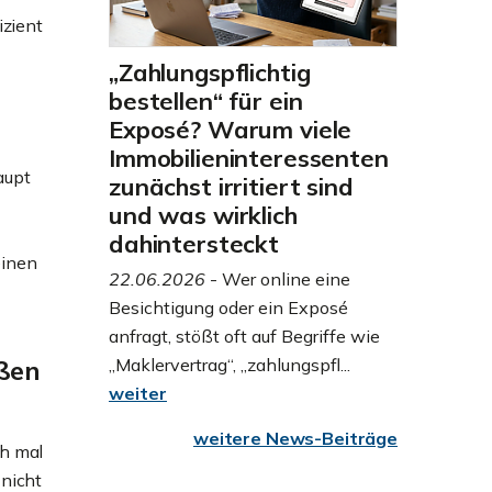
izient
„Zahlungspflichtig
bestellen“ für ein
Exposé? Warum viele
Immobilieninteressenten
aupt
zunächst irritiert sind
und was wirklich
dahintersteckt
einen
22.06.2026
- Wer online eine
Besichtigung oder ein Exposé
anfragt, stößt oft auf Begriffe wie
ußen
„Maklervertrag“, „zahlungspfl...
weiter
weitere News-Beiträge
ch mal
 nicht