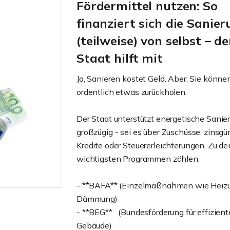
Fördermittel nutzen: So
finanziert sich die Sanie
(teilweise) von selbst – de
Staat hilft mit
Ja, Sanieren kostet Geld. Aber: Sie könne
ordentlich etwas zurückholen.
Der Staat unterstützt energetische Sani
großzügig - sei es über Zuschüsse, zinsgü
Grundbuch und
Kredite oder Steuererleichterungen. Zu de
Grundbucheintra
wichtigsten Programmen zählen:
zu wissen
Im Zuge eines Immobili
- **BAFA** (Einzelmaßnahmen wie Heiz
spielen das Grundbuch 
Dämmung)
Grundbucheintrag eine ä
- **BEG** (Bundesförderung für effizient
weiter
Gebäude)