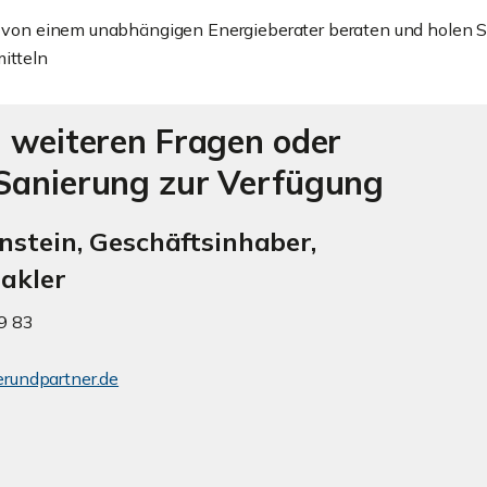
ch von einem unabhängigen Energieberater beraten und holen S
itteln
i weiteren Fragen oder
 Sanierung zur Verfügung
VERKAUFT
Freistehendes
**VERKAUFT** 
stein, Geschäftsinhaber,
Einfamilienhaus mit
Parteienhaus im
akler
Einliegerwohnung in
Darmstädter
Waldrandnähe von
Martinsviertel
69 83
Darmstadt-Eberstadt
ZUM EXPOS
rundpartner.de
ZUM EXPOSE