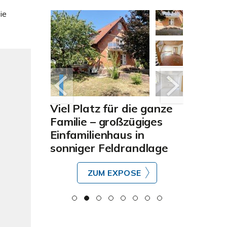
ie
5-
Viel Platz für die ganze
Attrak
Familie – großzügiges
Baugru
Einfamilienhaus in
in beg
sonniger Feldrandlage
von Müh
E
ZUM EXPOSE