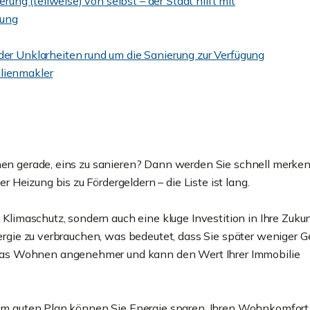
erung (teilweise) von selbst – der Staat hilft mit
nung
der Unklarheiten rund um die Sanierung zur Verfügung
lienmakler
anen gerade, eins zu sanieren? Dann werden Sie schnell merken
Heizung bis zu Fördergeldern – die Liste ist lang.
n Klimaschutz, sondern auch eine kluge Investition in Ihre Zuku
nergie zu verbrauchen, was bedeutet, dass Sie später weniger Ge
das Wohnen angenehmer und kann den Wert Ihrer Immobilie
inem guten Plan können Sie Energie sparen, Ihren Wohnkomfort