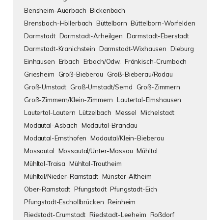
Bensheim-Auerbach
Bickenbach
Brensbach-Höllerbach
Büttelborn
Büttelborn-Worfelden
Darmstadt
Darmstadt-Arheilgen
Darmstadt-Eberstadt
Darmstadt-Kranichstein
Darmstadt-Wixhausen
Dieburg
Einhausen
Erbach
Erbach/Odw.
Fränkisch-Crumbach
Griesheim
Groß-Bieberau
Groß-Bieberau/Rodau
Groß-Umstadt
Groß-Umstadt/Semd
Groß-Zimmern
Groß-Zimmern/Klein-Zimmern
Lautertal-Elmshausen
Lautertal-Lautern
Lützelbach
Messel
Michelstadt
Modautal-Asbach
Modautal-Brandau
Modautal-Ernsthofen
Modautal/Klein-Bieberau
Mossautal
Mossautal/Unter-Mossau
Mühltal
Mühltal-Traisa
Mühltal-Trautheim
Mühltal/Nieder-Ramstadt
Münster-Altheim
Ober-Ramstadt
Pfungstadt
Pfungstadt-Eich
Pfungstadt-Eschollbrücken
Reinheim
Riedstadt-Crumstadt
Riedstadt-Leeheim
Roßdorf