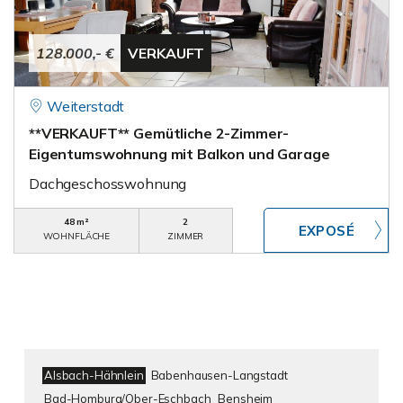
128.000,- €
VERKAUFT
Weiterstadt
**VERKAUFT** Gemütliche 2-Zimmer-
Eigentumswohnung mit Balkon und Garage
Dachgeschosswohnung
48 m²
2
WOHNFLÄCHE
ZIMMER
Alsbach-Hähnlein
Babenhausen-Langstadt
Bad-Homburg/Ober-Eschbach
Bensheim