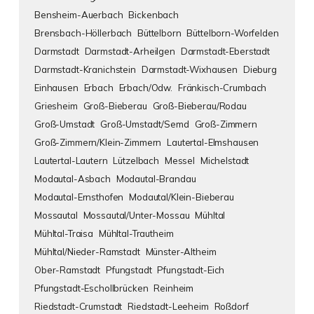
Bensheim-Auerbach
Bickenbach
Brensbach-Höllerbach
Büttelborn
Büttelborn-Worfelden
Darmstadt
Darmstadt-Arheilgen
Darmstadt-Eberstadt
Darmstadt-Kranichstein
Darmstadt-Wixhausen
Dieburg
Einhausen
Erbach
Erbach/Odw.
Fränkisch-Crumbach
Griesheim
Groß-Bieberau
Groß-Bieberau/Rodau
Groß-Umstadt
Groß-Umstadt/Semd
Groß-Zimmern
Groß-Zimmern/Klein-Zimmern
Lautertal-Elmshausen
Lautertal-Lautern
Lützelbach
Messel
Michelstadt
Modautal-Asbach
Modautal-Brandau
Modautal-Ernsthofen
Modautal/Klein-Bieberau
Mossautal
Mossautal/Unter-Mossau
Mühltal
Mühltal-Traisa
Mühltal-Trautheim
Mühltal/Nieder-Ramstadt
Münster-Altheim
Ober-Ramstadt
Pfungstadt
Pfungstadt-Eich
Pfungstadt-Eschollbrücken
Reinheim
Riedstadt-Crumstadt
Riedstadt-Leeheim
Roßdorf