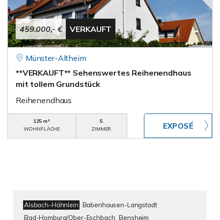
459.000,- €
VERKAUFT
Münster-Altheim
**VERKAUFT** Sehenswertes Reihenendhaus
mit tollem Grundstück
Reihenendhaus
125 m²
5
WOHNFLÄCHE
ZIMMER
Alsbach-Hähnlein
Babenhausen-Langstadt
Bad-Homburg/Ober-Eschbach
Bensheim