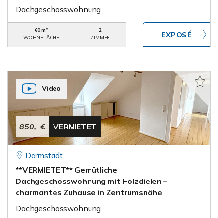
Dachgeschosswohnung
60 m²
2
WOHNFLÄCHE
ZIMMER
Video
850,- €
VERMIETET
Darmstadt
**VERMIETET** Gemütliche
Dachgeschosswohnung mit Holzdielen –
charmantes Zuhause in Zentrumsnähe
Dachgeschosswohnung