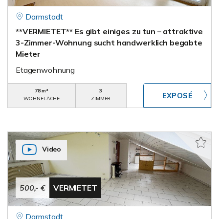
Darmstadt
**VERMIETET** Es gibt einiges zu tun – attraktive
3-Zimmer-Wohnung sucht handwerklich begabte
Mieter
Etagenwohnung
78 m²
3
WOHNFLÄCHE
ZIMMER
Video
500,- €
VERMIETET
Darmstadt