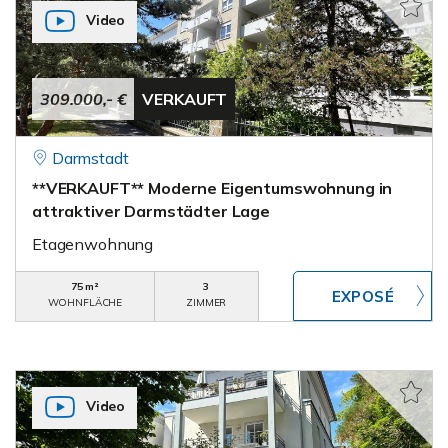
Video
309.000,- €
VERKAUFT
Darmstadt
**VERKAUFT** Moderne Eigentumswohnung in
attraktiver Darmstädter Lage
Etagenwohnung
75 m²
3
WOHNFLÄCHE
ZIMMER
Video