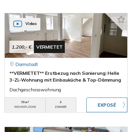
Video
1.200,- €
VERMIETET
Darmstadt
**VERMIETET** Erstbezug nach Sanierung: Helle
3-Zi.-Wohnung mit Einbauküche & Top-Dämmung
Dachgeschosswohnung
70 m²
3
WOHNFLÄCHE
ZIMMER