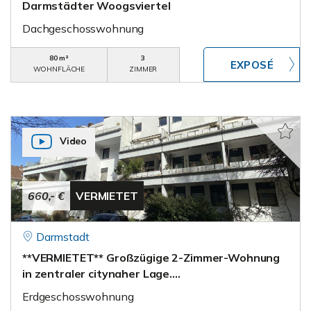
Darmstädter Woogsviertel
Dachgeschosswohnung
80 m²
3
WOHNFLÄCHE
ZIMMER
Video
660,- €
VERMIETET
Darmstadt
**VERMIETET** Großzügige 2-Zimmer-Wohnung
in zentraler citynaher Lage….
Erdgeschosswohnung