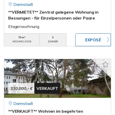
Darmstadt
**VERMIETET** Zentral gelegene Wohnung in
Bessungen - für Einzelpersonen oder Paare
Etagenwohnung
75 m²
3
WOHNFLÄCHE
ZIMMER
330.000,- €
VERKAUFT
Darmstadt
**VERKAUFT** Wohnen im begehrten