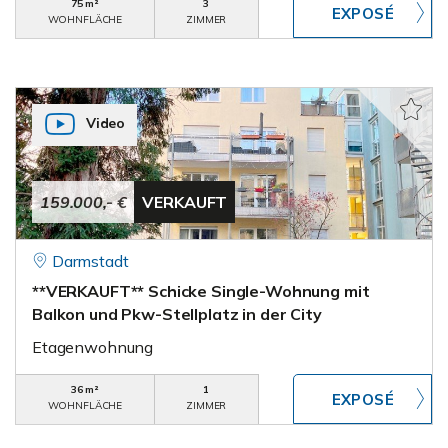
75 m²
3
WOHNFLÄCHE
ZIMMER
Video
159.000,- €
VERKAUFT
Darmstadt
**VERKAUFT** Schicke Single-Wohnung mit
Balkon und Pkw-Stellplatz in der City
Etagenwohnung
36 m²
1
WOHNFLÄCHE
ZIMMER