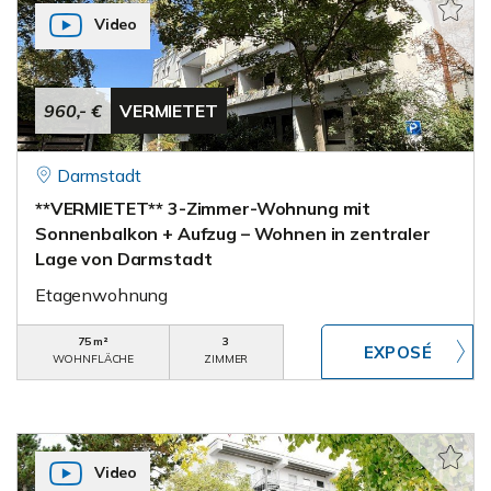
Video
960,- €
VERMIETET
Darmstadt
**VERMIETET** 3-Zimmer-Wohnung mit
Sonnenbalkon + Aufzug – Wohnen in zentraler
Lage von Darmstadt
Etagenwohnung
75 m²
3
WOHNFLÄCHE
ZIMMER
Video