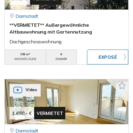
Darmstadt
**VERMIETET** Außergewöhnliche
Altbauwohnung mit Gartennutzung
Dachgeschosswohnung
106 m²
6
WOHNFLÄCHE
ZIMMER
Video
1.650,- €
VERMIETET
Darmstadt