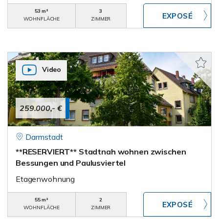
53 m²
3
WOHNFLÄCHE
ZIMMER
Video
259.000,- €
Darmstadt
**RESERVIERT** Stadtnah wohnen zwischen
Bessungen und Paulusviertel
Etagenwohnung
55 m²
2
WOHNFLÄCHE
ZIMMER