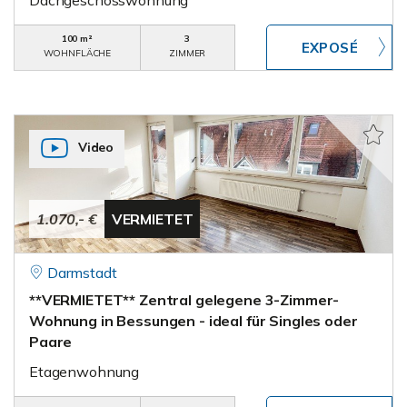
Dachgeschosswohnung
100 m²
3
WOHNFLÄCHE
ZIMMER
Video
1.070,- €
VERMIETET
Darmstadt
**VERMIETET** Zentral gelegene 3-Zimmer-
Wohnung in Bessungen - ideal für Singles oder
Paare
Etagenwohnung