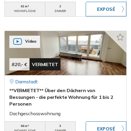
61 m²
2
WOHNFLÄCHE
ZIMMER
Video
820,- €
VERMIETET
Darmstadt
**VERMIETET** Über den Dächern von
Bessungen - die perfekte Wohnung für 1 bis 2
Personen
Dachgeschosswohnung
66 m²
3
WOHNFLÄCHE
ZIMMER