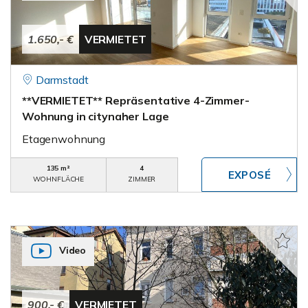
1.650,- €
VERMIETET
Darmstadt
**VERMIETET** Repräsentative 4-Zimmer-
Wohnung in citynaher Lage
Etagenwohnung
135 m²
4
WOHNFLÄCHE
ZIMMER
Video
900,- €
VERMIETET