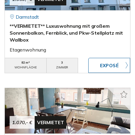
Darmstadt
**VERMIETET** Luxuswohnung mit großem
Sonnenbalkon, Fernblick, und Pkw-Stellplatz mit
Wallbox
Etagenwohnung
82 m²
3
WOHNFLÄCHE
ZIMMER
1.070,- €
VERMIETET