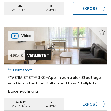
78 m²
3
WOHNFLÄCHE
ZIMMER
Video
490,- €
VERMIETET
Darmstadt
**VERMIETET** 1-Zi.-App. in zentraler Stadtlage
von Darmstadt mit Balkon und Pkw-Stellplatz
Etagenwohnung
32,40 m²
1
WOHNFLÄCHE
ZIMMER