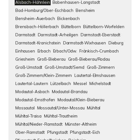
Alsbach-Hähnlein
Babenhausen-Langstadt
Bad-Homburg/Ober-Eschbach
Bensheim
Bensheim-Auerbach
Bickenbach
Brensbach-Höllerbach
Büttelborn
Büttelborn-Worfelden
Darmstadt
Darmstadt-Arheilgen
Darmstadt-Eberstadt
Darmstadt-Kranichstein
Darmstadt-Wixhausen
Dieburg
Einhausen
Erbach
Erbach/Odw.
Fränkisch-Crumbach
Griesheim
Groß-Bieberau
Groß-Bieberau/Rodau
Groß-Umstadt
Groß-Umstadt/Semd
Groß-Zimmern
Groß-Zimmern/Klein-Zimmern
Lautertal-Elmshausen
Lautertal-Lautern
Lützelbach
Messel
Michelstadt
Modautal-Asbach
Modautal-Brandau
Modautal-Ernsthofen
Modautal/Klein-Bieberau
Mossautal
Mossautal/Unter-Mossau
Mühltal
Mühltal-Traisa
Mühltal-Trautheim
Mühltal/Nieder-Ramstadt
Münster-Altheim
Ober-Ramstadt
Pfungstadt
Pfungstadt-Eich