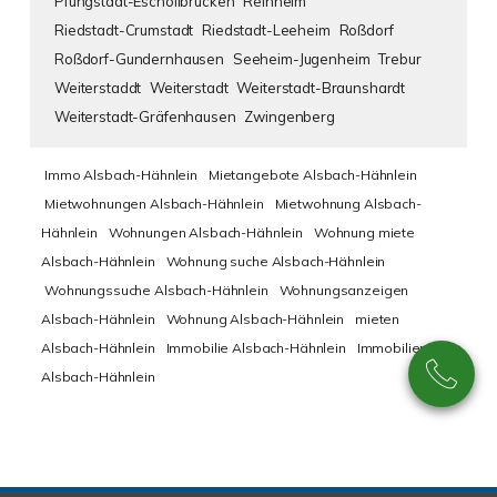
Pfungstadt-Eschollbrücken
Reinheim
Riedstadt-Crumstadt
Riedstadt-Leeheim
Roßdorf
Roßdorf-Gundernhausen
Seeheim-Jugenheim
Trebur
Weiterstaddt
Weiterstadt
Weiterstadt-Braunshardt
Weiterstadt-Gräfenhausen
Zwingenberg
Immo Alsbach-Hähnlein
Mietangebote Alsbach-Hähnlein
Mietwohnungen Alsbach-Hähnlein
Mietwohnung Alsbach-
Hähnlein
Wohnungen Alsbach-Hähnlein
Wohnung miete
Alsbach-Hähnlein
Wohnung suche Alsbach-Hähnlein
Wohnungssuche Alsbach-Hähnlein
Wohnungsanzeigen
Alsbach-Hähnlein
Wohnung Alsbach-Hähnlein
mieten
Alsbach-Hähnlein
Immobilie Alsbach-Hähnlein
Immobilien
Alsbach-Hähnlein