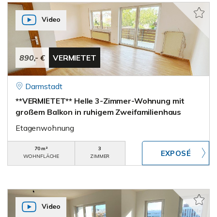
Video
890,- €
VERMIETET
Darmstadt
**VERMIETET** Helle 3-Zimmer-Wohnung mit
großem Balkon in ruhigem Zweifamilienhaus
Etagenwohnung
70 m²
3
WOHNFLÄCHE
ZIMMER
Video