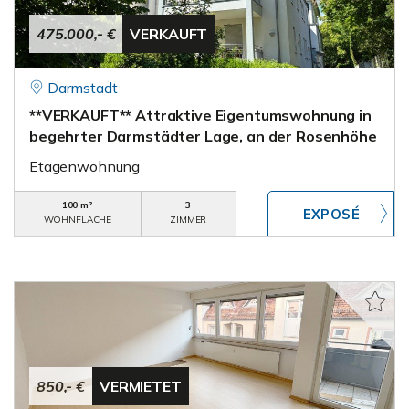
475.000,- €
VERKAUFT
Darmstadt
**VERKAUFT** Attraktive Eigentumswohnung in
begehrter Darmstädter Lage, an der Rosenhöhe
Etagenwohnung
100 m²
3
WOHNFLÄCHE
ZIMMER
850,- €
VERMIETET