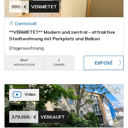
980,- €
VERMIETET
Darmstadt
**VERMIETET** Modern und zentral – attraktive
Stadtwohnung mit Parkplatz und Balkon
Etagenwohnung
56 m²
2
WOHNFLÄCHE
ZIMMER
Video
379.000,- €
VERKAUFT