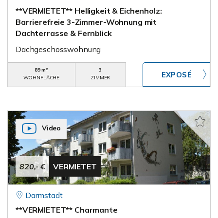
**VERMIETET** Helligkeit & Eichenholz:
Barrierefreie 3-Zimmer-Wohnung mit
Dachterrasse & Fernblick
Dachgeschosswohnung
89 m²
3
WOHNFLÄCHE
ZIMMER
Video
820,- €
VERMIETET
Darmstadt
**VERMIETET** Charmante