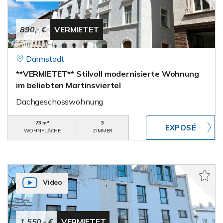
890,- €
VERMIETET
Darmstadt
**VERMIETET** Stilvoll modernisierte Wohnung
im beliebten Martinsviertel
Dachgeschosswohnung
73 m²
3
WOHNFLÄCHE
ZIMMER
Video
1.550,- €
VERMIETET