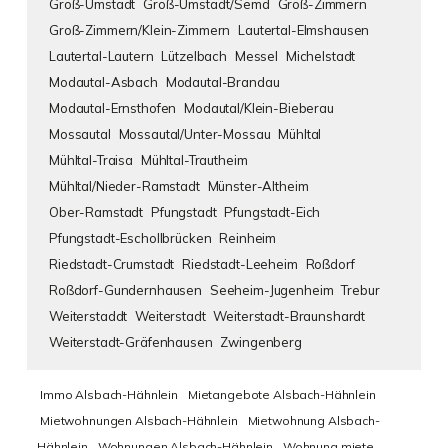
Groß-Umstadt
Groß-Umstadt/Semd
Groß-Zimmern
Groß-Zimmern/Klein-Zimmern
Lautertal-Elmshausen
Lautertal-Lautern
Lützelbach
Messel
Michelstadt
Modautal-Asbach
Modautal-Brandau
Modautal-Ernsthofen
Modautal/Klein-Bieberau
Mossautal
Mossautal/Unter-Mossau
Mühltal
Mühltal-Traisa
Mühltal-Trautheim
Mühltal/Nieder-Ramstadt
Münster-Altheim
Ober-Ramstadt
Pfungstadt
Pfungstadt-Eich
Pfungstadt-Eschollbrücken
Reinheim
Riedstadt-Crumstadt
Riedstadt-Leeheim
Roßdorf
Roßdorf-Gundernhausen
Seeheim-Jugenheim
Trebur
Weiterstaddt
Weiterstadt
Weiterstadt-Braunshardt
Weiterstadt-Gräfenhausen
Zwingenberg
Immo Alsbach-Hähnlein
Mietangebote Alsbach-Hähnlein
Mietwohnungen Alsbach-Hähnlein
Mietwohnung Alsbach-
Hähnlein
Wohnungen Alsbach-Hähnlein
Wohnung miete