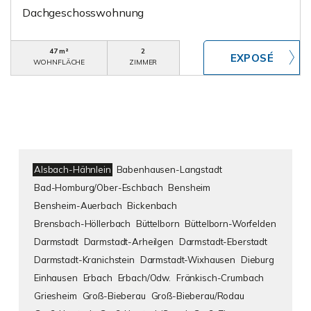
Dachgeschosswohnung
47 m²
2
WOHNFLÄCHE
ZIMMER
Alsbach-Hähnlein
Babenhausen-Langstadt
Bad-Homburg/Ober-Eschbach
Bensheim
Bensheim-Auerbach
Bickenbach
Brensbach-Höllerbach
Büttelborn
Büttelborn-Worfelden
Darmstadt
Darmstadt-Arheilgen
Darmstadt-Eberstadt
Darmstadt-Kranichstein
Darmstadt-Wixhausen
Dieburg
Einhausen
Erbach
Erbach/Odw.
Fränkisch-Crumbach
Griesheim
Groß-Bieberau
Groß-Bieberau/Rodau