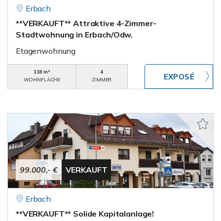
Erbach
**VERKAUFT** Attraktive 4-Zimmer-
Stadtwohnung in Erbach/Odw.
Etagenwohnung
118 m²
4
WOHNFLÄCHE
ZIMMER
99.000,- €
VERKAUFT
Erbach
**VERKAUFT** Solide Kapitalanlage!