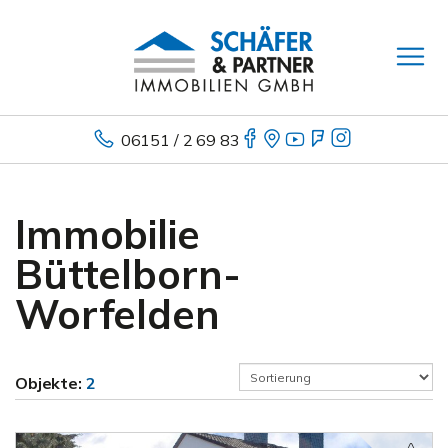
06151 / 2 69 83
Immobilie
Büttelborn-
Worfelden
Objekte:
2