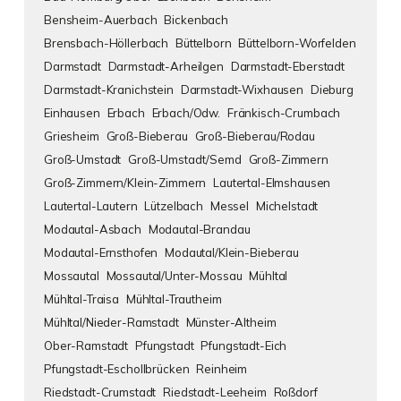
Bensheim-Auerbach
Bickenbach
Brensbach-Höllerbach
Büttelborn
Büttelborn-Worfelden
Darmstadt
Darmstadt-Arheilgen
Darmstadt-Eberstadt
Darmstadt-Kranichstein
Darmstadt-Wixhausen
Dieburg
Einhausen
Erbach
Erbach/Odw.
Fränkisch-Crumbach
Griesheim
Groß-Bieberau
Groß-Bieberau/Rodau
Groß-Umstadt
Groß-Umstadt/Semd
Groß-Zimmern
Groß-Zimmern/Klein-Zimmern
Lautertal-Elmshausen
Lautertal-Lautern
Lützelbach
Messel
Michelstadt
Modautal-Asbach
Modautal-Brandau
Modautal-Ernsthofen
Modautal/Klein-Bieberau
Mossautal
Mossautal/Unter-Mossau
Mühltal
Mühltal-Traisa
Mühltal-Trautheim
Mühltal/Nieder-Ramstadt
Münster-Altheim
Ober-Ramstadt
Pfungstadt
Pfungstadt-Eich
Pfungstadt-Eschollbrücken
Reinheim
Riedstadt-Crumstadt
Riedstadt-Leeheim
Roßdorf