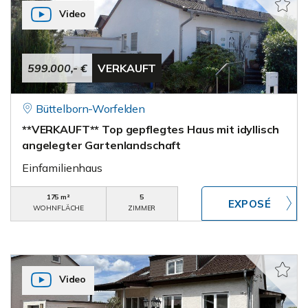
Video
599.000,- €
VERKAUFT
Büttelborn-Worfelden
**VERKAUFT** Top gepflegtes Haus mit idyllisch
angelegter Gartenlandschaft
Einfamilienhaus
175 m²
5
WOHNFLÄCHE
ZIMMER
Video