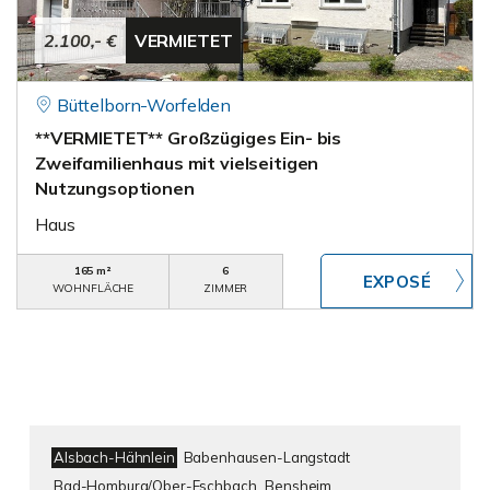
2.100,- €
VERMIETET
Büttelborn-Worfelden
**VERMIETET** Großzügiges Ein- bis
Zweifamilienhaus mit vielseitigen
Nutzungsoptionen
Haus
165 m²
6
WOHNFLÄCHE
ZIMMER
Alsbach-Hähnlein
Babenhausen-Langstadt
Bad-Homburg/Ober-Eschbach
Bensheim