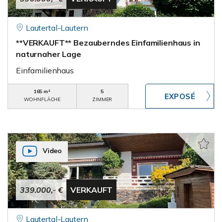
Lautertal-Lautern
**VERKAUFT** Bezauberndes Einfamilienhaus in
naturnaher Lage
Einfamilienhaus
165 m²
5
WOHNFLÄCHE
ZIMMER
Video
339.000,- €
VERKAUFT
Lautertal-Lautern