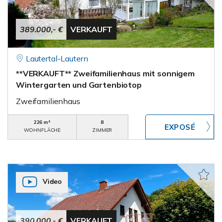
389.000,- €
VERKAUFT
Lautertal-Lautern
**VERKAUFT** Zweifamilienhaus mit sonnigem
Wintergarten und Gartenbiotop
Zweifamilienhaus
226 m²
8
WOHNFLÄCHE
ZIMMER
Video
390.000,- €
VERKAUFT