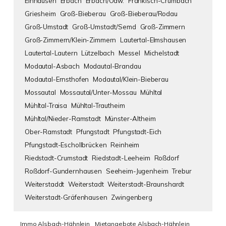
Einhausen
Erbach
Erbach/Odw.
Fränkisch-Crumbach
Griesheim
Groß-Bieberau
Groß-Bieberau/Rodau
Groß-Umstadt
Groß-Umstadt/Semd
Groß-Zimmern
Groß-Zimmern/Klein-Zimmern
Lautertal-Elmshausen
Lautertal-Lautern
Lützelbach
Messel
Michelstadt
Modautal-Asbach
Modautal-Brandau
Modautal-Ernsthofen
Modautal/Klein-Bieberau
Mossautal
Mossautal/Unter-Mossau
Mühltal
Mühltal-Traisa
Mühltal-Trautheim
Mühltal/Nieder-Ramstadt
Münster-Altheim
Ober-Ramstadt
Pfungstadt
Pfungstadt-Eich
Pfungstadt-Eschollbrücken
Reinheim
Riedstadt-Crumstadt
Riedstadt-Leeheim
Roßdorf
Roßdorf-Gundernhausen
Seeheim-Jugenheim
Trebur
Weiterstaddt
Weiterstadt
Weiterstadt-Braunshardt
Weiterstadt-Gräfenhausen
Zwingenberg
Immo Alsbach-Hähnlein
Mietangebote Alsbach-Hähnlein