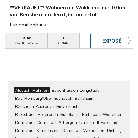
**VERKAUFT** Wohnen am Waldrand, nur 10 km
von Bensheim entfernt, in Lautertal
Einfamilienhaus
100 m²
4
WOHNFLÄCHE
ZIMMER
Alsbach-Hähnlein
Babenhausen-Langstadt
Bad-Homburg/Ober-Eschbach
Bensheim
Bensheim-Auerbach
Bickenbach
Brensbach-Höllerbach
Büttelborn
Büttelborn-Worfelden
Darmstadt
Darmstadt-Arheilgen
Darmstadt-Eberstadt
Darmstadt-Kranichstein
Darmstadt-Wixhausen
Dieburg