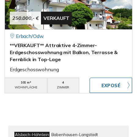
250.000,- €
VERKAUFT
Erbach/Odw.
**VERKAUFT** Attraktive 4-Zimmer-
Erdgeschosswohnung mit Balkon, Terrasse &
Fernblick in Top-Lage
Erdgeschosswohnung
101 m²
4
WOHNFLÄCHE
ZIMMER
Alsbach-Hähnlein
Babenhausen-Langstadt