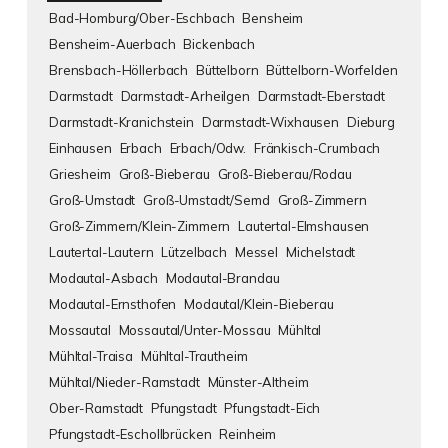
Bad-Homburg/Ober-Eschbach
Bensheim
Bensheim-Auerbach
Bickenbach
Brensbach-Höllerbach
Büttelborn
Büttelborn-Worfelden
Darmstadt
Darmstadt-Arheilgen
Darmstadt-Eberstadt
Darmstadt-Kranichstein
Darmstadt-Wixhausen
Dieburg
Einhausen
Erbach
Erbach/Odw.
Fränkisch-Crumbach
Griesheim
Groß-Bieberau
Groß-Bieberau/Rodau
Groß-Umstadt
Groß-Umstadt/Semd
Groß-Zimmern
Groß-Zimmern/Klein-Zimmern
Lautertal-Elmshausen
Lautertal-Lautern
Lützelbach
Messel
Michelstadt
Modautal-Asbach
Modautal-Brandau
Modautal-Ernsthofen
Modautal/Klein-Bieberau
Mossautal
Mossautal/Unter-Mossau
Mühltal
Mühltal-Traisa
Mühltal-Trautheim
Mühltal/Nieder-Ramstadt
Münster-Altheim
Ober-Ramstadt
Pfungstadt
Pfungstadt-Eich
Pfungstadt-Eschollbrücken
Reinheim