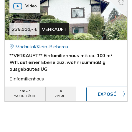
Video
239.000,- €
VERKAUFT
Modautal/Klein-Bieberau
**VERKAUFT** Einfamilienhaus mit ca. 100 m²
Wfl. auf einer Ebene zuz. wohnraummäßig
ausgebautes UG
Einfamilienhaus
100 m²
6
WOHNFLÄCHE
ZIMMER