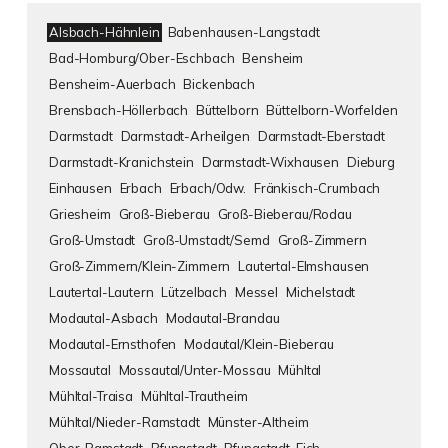
Alsbach-Hähnlein
Babenhausen-Langstadt
Bad-Homburg/Ober-Eschbach
Bensheim
Bensheim-Auerbach
Bickenbach
Brensbach-Höllerbach
Büttelborn
Büttelborn-Worfelden
Darmstadt
Darmstadt-Arheilgen
Darmstadt-Eberstadt
Darmstadt-Kranichstein
Darmstadt-Wixhausen
Dieburg
Einhausen
Erbach
Erbach/Odw.
Fränkisch-Crumbach
Griesheim
Groß-Bieberau
Groß-Bieberau/Rodau
Groß-Umstadt
Groß-Umstadt/Semd
Groß-Zimmern
Groß-Zimmern/Klein-Zimmern
Lautertal-Elmshausen
Lautertal-Lautern
Lützelbach
Messel
Michelstadt
Modautal-Asbach
Modautal-Brandau
Modautal-Ernsthofen
Modautal/Klein-Bieberau
Mossautal
Mossautal/Unter-Mossau
Mühltal
Mühltal-Traisa
Mühltal-Trautheim
Mühltal/Nieder-Ramstadt
Münster-Altheim