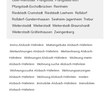
Ober-Ramstadt
Pfungstadt
Pfungstadt-Eich
Pfungstadt-Eschollbrücken
Reinheim
Riedstadt-Crumstadt
Riedstadt-Leeheim
Roßdorf
Roßdorf-Gundernhausen
Seeheim-Jugenheim
Trebur
Weiterstaddt
Weiterstadt
Weiterstadt-Braunshardt
Weiterstadt-Gräfenhausen
Zwingenberg
Immo Alsbach-Hähnlein
Mietangebote Alsbach-Hähnlein
Mietwohnungen Alsbach-Hähnlein
Mietwohnung Alsbach-
Hähnlein
Wohnungen Alsbach-Hähnlein
Wohnung miete
Alsbach-Hähnlein
Wohnung suche Alsbach-Hähnlein
Wohnungssuche Alsbach-Hähnlein
Wohnungsanzeigen
Alsbach-Hähnlein
Wohnung Alsbach-Hähnlein
mieten
Alsbach-Hähnlein
Immobilie Alsbach-Hähnlein
Immobilien
Alsbach-Hähnlein