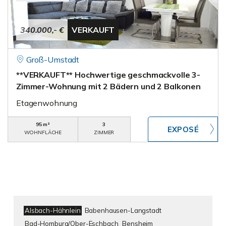
340.000,- €
VERKAUFT
Groß-Umstadt
**VERKAUFT** Hochwertige geschmackvolle 3-
Zimmer-Wohnung mit 2 Bädern und 2 Balkonen
Etagenwohnung
95 m²
3
WOHNFLÄCHE
ZIMMER
Alsbach-Hähnlein
Babenhausen-Langstadt
Bad-Homburg/Ober-Eschbach
Bensheim