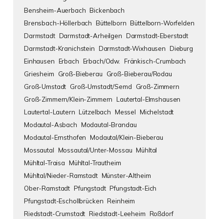
Bensheim-Auerbach
Bickenbach
Brensbach-Höllerbach
Büttelborn
Büttelborn-Worfelden
Darmstadt
Darmstadt-Arheilgen
Darmstadt-Eberstadt
Darmstadt-Kranichstein
Darmstadt-Wixhausen
Dieburg
Einhausen
Erbach
Erbach/Odw.
Fränkisch-Crumbach
Griesheim
Groß-Bieberau
Groß-Bieberau/Rodau
Groß-Umstadt
Groß-Umstadt/Semd
Groß-Zimmern
Groß-Zimmern/Klein-Zimmern
Lautertal-Elmshausen
Lautertal-Lautern
Lützelbach
Messel
Michelstadt
Modautal-Asbach
Modautal-Brandau
Modautal-Ernsthofen
Modautal/Klein-Bieberau
Mossautal
Mossautal/Unter-Mossau
Mühltal
Mühltal-Traisa
Mühltal-Trautheim
Mühltal/Nieder-Ramstadt
Münster-Altheim
Ober-Ramstadt
Pfungstadt
Pfungstadt-Eich
Pfungstadt-Eschollbrücken
Reinheim
Riedstadt-Crumstadt
Riedstadt-Leeheim
Roßdorf