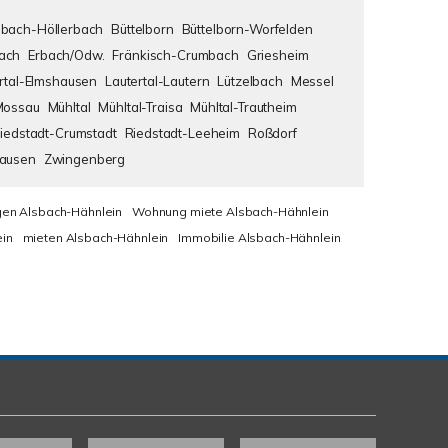
bach-Höllerbach
Büttelborn
Büttelborn-Worfelden
ach
Erbach/Odw.
Fränkisch-Crumbach
Griesheim
rtal-Elmshausen
Lautertal-Lautern
Lützelbach
Messel
Mossau
Mühltal
Mühltal-Traisa
Mühltal-Trautheim
iedstadt-Crumstadt
Riedstadt-Leeheim
Roßdorf
hausen
Zwingenberg
en Alsbach-Hähnlein
Wohnung miete Alsbach-Hähnlein
in
mieten Alsbach-Hähnlein
Immobilie Alsbach-Hähnlein