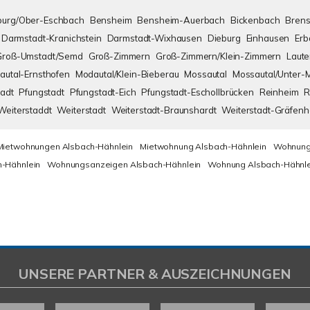
urg/Ober-Eschbach
Bensheim
Bensheim-Auerbach
Bickenbach
Brens
Darmstadt-Kranichstein
Darmstadt-Wixhausen
Dieburg
Einhausen
Erb
Groß-Umstadt/Semd
Groß-Zimmern
Groß-Zimmern/Klein-Zimmern
Laute
autal-Ernsthofen
Modautal/Klein-Bieberau
Mossautal
Mossautal/Unter-
adt
Pfungstadt
Pfungstadt-Eich
Pfungstadt-Eschollbrücken
Reinheim
R
Weiterstaddt
Weiterstadt
Weiterstadt-Braunshardt
Weiterstadt-Gräfen
Mietwohnungen Alsbach-Hähnlein
Mietwohnung Alsbach-Hähnlein
Wohnung
-Hähnlein
Wohnungsanzeigen Alsbach-Hähnlein
Wohnung Alsbach-Hähnle
UNSERE PARTNER & AUSZEICHNUNGEN