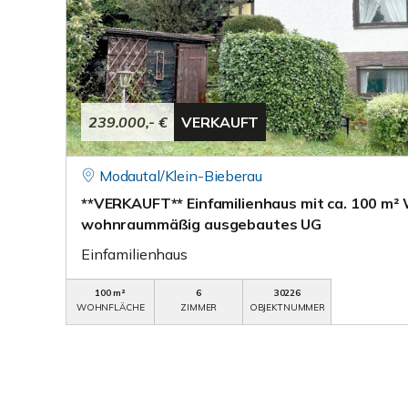
239.000,- €
VERKAUFT
Modautal/Klein-Bieberau
**VERKAUFT** Einfamilienhaus mit ca. 100 m² W
wohnraummäßig ausgebautes UG
Einfamilienhaus
100 m²
6
30226
WOHNFLÄCHE
ZIMMER
OBJEKTNUMMER