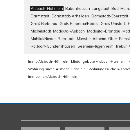
Alsbach-Hähnlein
Babenhausen-Langstadt
Bad-Homb
Darmstadt
Darmstadt-Arheilgen
Darmstadt-Eberstadt
Groß-Bieberau
Groß-Bieberau/Rodau
Groß-Umstadt
Michelstadt
Modautal-Asbach
Modautal-Brandau
Mod
Mühltal/Nieder-Ramstadt
Münster-Altheim
Ober-Ramst
Roßdorf-Gundernhausen
Seeheim-Jugenheim
Trebur
Immo Alsbach-Hähnlein
Mietangebote Alsbach-Hähnlein
Wohnung suche Alsbach-Hähnlein
Wohnungssuche Alsbach
Immobilien Alsbach-Hähnlein