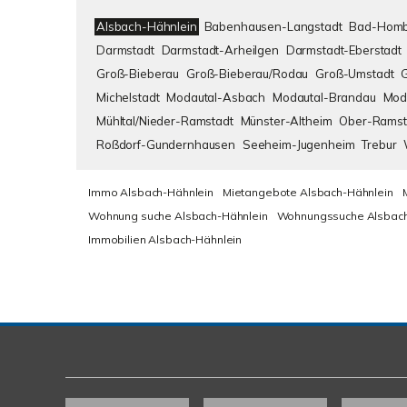
Alsbach-Hähnlein
Babenhausen-Langstadt
Bad-Homb
Darmstadt
Darmstadt-Arheilgen
Darmstadt-Eberstadt
Groß-Bieberau
Groß-Bieberau/Rodau
Groß-Umstadt
Michelstadt
Modautal-Asbach
Modautal-Brandau
Mod
Mühltal/Nieder-Ramstadt
Münster-Altheim
Ober-Ramst
Roßdorf-Gundernhausen
Seeheim-Jugenheim
Trebur
Immo Alsbach-Hähnlein
Mietangebote Alsbach-Hähnlein
Wohnung suche Alsbach-Hähnlein
Wohnungssuche Alsbach
Immobilien Alsbach-Hähnlein