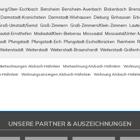
urg/Ober-Eschbach
Bensheim
Bensheim-Auerbach
Bickenbach
Brens
Darmstadt-Kranichstein
Darmstadt-Wixhausen
Dieburg
Einhausen
Erb
Groß-Umstadt/Semd
Groß-Zimmern
Groß-Zimmern/Klein-Zimmern
Laute
autal-Ernsthofen
Modautal/Klein-Bieberau
Mossautal
Mossautal/Unter-
adt
Pfungstadt
Pfungstadt-Eich
Pfungstadt-Eschollbrücken
Reinheim
R
Weiterstaddt
Weiterstadt
Weiterstadt-Braunshardt
Weiterstadt-Gräfen
Mietwohnungen Alsbach-Hähnlein
Mietwohnung Alsbach-Hähnlein
Wohnung
-Hähnlein
Wohnungsanzeigen Alsbach-Hähnlein
Wohnung Alsbach-Hähnle
UNSERE PARTNER & AUSZEICHNUNGEN