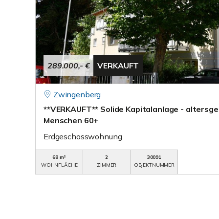
289.000,- €
VERKAUFT
Zwingenberg
**VERKAUFT** Solide Kapitalanlage - altersg
Menschen 60+
Erdgeschosswohnung
68 m²
2
30091
WOHNFLÄCHE
ZIMMER
OBJEKTNUMMER