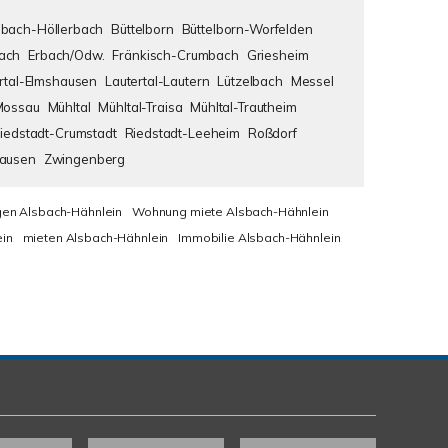
bach-Höllerbach
Büttelborn
Büttelborn-Worfelden
ach
Erbach/Odw.
Fränkisch-Crumbach
Griesheim
rtal-Elmshausen
Lautertal-Lautern
Lützelbach
Messel
Mossau
Mühltal
Mühltal-Traisa
Mühltal-Trautheim
iedstadt-Crumstadt
Riedstadt-Leeheim
Roßdorf
hausen
Zwingenberg
en Alsbach-Hähnlein
Wohnung miete Alsbach-Hähnlein
in
mieten Alsbach-Hähnlein
Immobilie Alsbach-Hähnlein