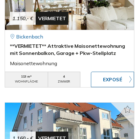
1.150,- €
VERMIETET
Bickenbach
**VERMIETET** Attraktive Maisonettewohnung
mit Sonnenbalkon, Garage + Pkw-Stellplatz
Maisonettewohnung
113 m²
4
WOHNFLÄCHE
ZIMMER
1.160,- €
VERMIETET