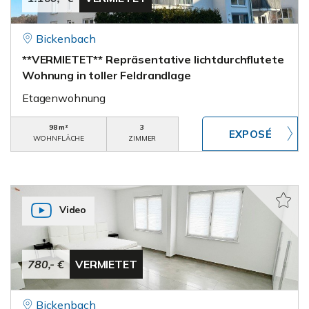
Bickenbach
**VERMIETET** Repräsentative lichtdurchflutete
Wohnung in toller Feldrandlage
Etagenwohnung
98 m²
3
WOHNFLÄCHE
ZIMMER
Video
780,- €
VERMIETET
Bickenbach