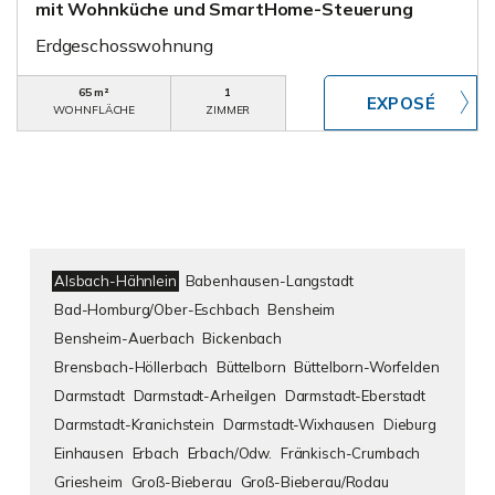
mit Wohnküche und SmartHome-Steuerung
Erdgeschosswohnung
65 m²
1
WOHNFLÄCHE
ZIMMER
Alsbach-Hähnlein
Babenhausen-Langstadt
Bad-Homburg/Ober-Eschbach
Bensheim
Bensheim-Auerbach
Bickenbach
Brensbach-Höllerbach
Büttelborn
Büttelborn-Worfelden
Darmstadt
Darmstadt-Arheilgen
Darmstadt-Eberstadt
Darmstadt-Kranichstein
Darmstadt-Wixhausen
Dieburg
Einhausen
Erbach
Erbach/Odw.
Fränkisch-Crumbach
Griesheim
Groß-Bieberau
Groß-Bieberau/Rodau