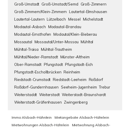
Groß-Umstadt
Groß-Umstadt/Semd
Groß-Zimmern
Groß-Zimmern/Klein-Zimmern
Lautertal-Elmshausen
Lautertal-Lautern
Lützelbach
Messel
Michelstadt
Modautal-Asbach
Modautal-Brandau
Modautal-Ernsthofen
Modautal/Klein-Bieberau
Mossautal
Mossautal/Unter-Mossau
Mühltal
Mühltal-Traisa
Mühltal-Trautheim
Mühltal/Nieder-Ramstadt
Münster-Altheim
Ober-Ramstadt
Pfungstadt
Pfungstadt-Eich
Pfungstadt-Eschollbrücken
Reinheim
Riedstadt-Crumstadt
Riedstadt-Leeheim
Roßdorf
Roßdorf-Gundernhausen
Seeheim-Jugenheim
Trebur
Weiterstaddt
Weiterstadt
Weiterstadt-Braunshardt
Weiterstadt-Gräfenhausen
Zwingenberg
Immo Alsbach-Hähnlein
Mietangebote Alsbach-Hähnlein
Mietwohnungen Alsbach-Hähnlein
Mietwohnung Alsbach-