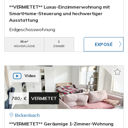
**VERMIETET** Luxus-Einzimmerwohnung mit
SmartHome-Steuerung und hochwertiger
Ausstattung
Erdgeschosswohnung
65 m²
1
WOHNFLÄCHE
ZIMMER
Video
780,- €
VERMIETET
Bickenbach
**VERMIETET** Geräumige 1-Zimmer-Wohnung