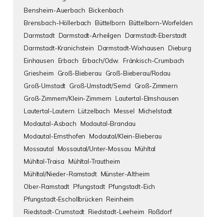
Bensheim-Auerbach
Bickenbach
Brensbach-Höllerbach
Büttelborn
Büttelborn-Worfelden
Darmstadt
Darmstadt-Arheilgen
Darmstadt-Eberstadt
Darmstadt-Kranichstein
Darmstadt-Wixhausen
Dieburg
Einhausen
Erbach
Erbach/Odw.
Fränkisch-Crumbach
Griesheim
Groß-Bieberau
Groß-Bieberau/Rodau
Groß-Umstadt
Groß-Umstadt/Semd
Groß-Zimmern
Groß-Zimmern/Klein-Zimmern
Lautertal-Elmshausen
Lautertal-Lautern
Lützelbach
Messel
Michelstadt
Modautal-Asbach
Modautal-Brandau
Modautal-Ernsthofen
Modautal/Klein-Bieberau
Mossautal
Mossautal/Unter-Mossau
Mühltal
Mühltal-Traisa
Mühltal-Trautheim
Mühltal/Nieder-Ramstadt
Münster-Altheim
Ober-Ramstadt
Pfungstadt
Pfungstadt-Eich
Pfungstadt-Eschollbrücken
Reinheim
Riedstadt-Crumstadt
Riedstadt-Leeheim
Roßdorf