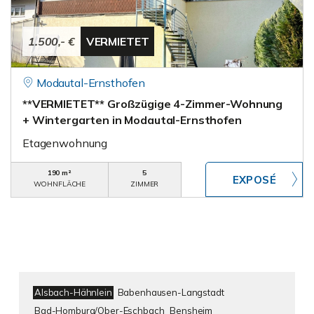
1.500,- €
VERMIETET
Modautal-Ernsthofen
**VERMIETET** Großzügige 4-Zimmer-Wohnung
+ Wintergarten in Modautal-Ernsthofen
Etagenwohnung
190 m²
5
WOHNFLÄCHE
ZIMMER
Alsbach-Hähnlein
Babenhausen-Langstadt
Bad-Homburg/Ober-Eschbach
Bensheim